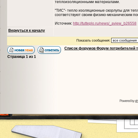
теплоизоляционными материалами.
"ТИС"- тепло изоляционные скорлупы для тепл
соответствуют своим физико-механическим пок
Источник:
http://tutteplo.ru/news/_aview_b26558
Вернуться к началу
Показать сообщения:
Список форумов Форум потребителей 
Страница
1
из
1
Powered by
p