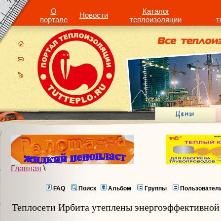
О
Каталог
Новости
портале
теплоизоляции
т
Главная
\
FAQ
Поиск
Альбом
Группы
Пользовател
Теплосети Ирбита утеплены энергоэффективной