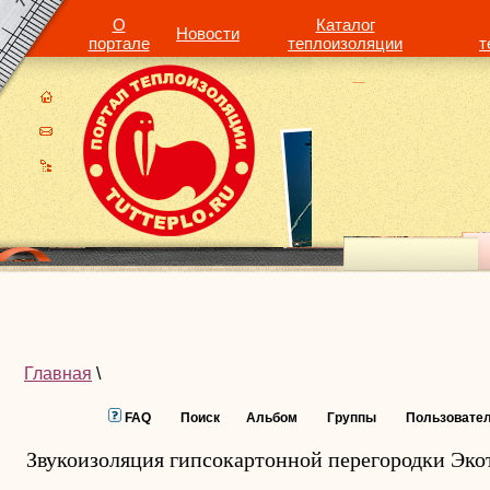
О
Каталог
Новости
портале
теплоизоляции
т
Главная
\
FAQ
Поиск
Альбом
Группы
Пользовате
Звукоизоляция гипсокартонной перегородки Эк