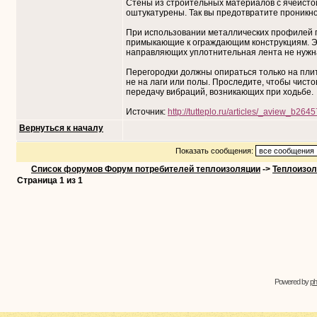
Стены из строительных материалов с ячеисто
оштукатурены. Так вы предотвратите проникно
При использовании металлических профилей 
примыкающие к ограждающим конструкциям. Э
направляющих уплотнительная лента не нужн
Перегородки должны опираться только на плит
не на лаги или полы. Проследите, чтобы чисто
передачу вибраций, возникающих при ходьбе.
Источник:
http://tutteplo.ru/articles/_aview_b2645
Вернуться к началу
Показать сообщения:
Список форумов Форум потребителей теплоизоляции
->
Теплоизол
Страница
1
из
1
Powered by
p