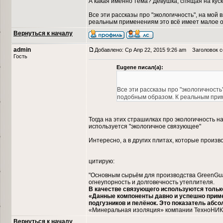
А какая именно тема? Девушка, спящая на куск
Все эти рассказы про "экологичность", на мо
реальным применениям это всё имеет малое 
Вернуться к началу
admin
Добавлено: Ср Апр 22, 2015 9:26 am
Заголовок со
Гость
Eugene писал(а):
Все эти рассказы про "экологичност
подобным образом. К реальным при
Тогда на этих страшилках про экологичность 
используется "экологичное связующее"
Интересно, а в других плитах, которые произ
цитирую:
"Основным сырьём для производства GreenGua
огнеупорность и долговечность утеплителя.
В качестве связующего используются тольк
«Данные компоненты давно и успешно приме
подгузников и пелёнок. Это показатель абс
«Минеральная изоляция» компании ТехноНИК
Вернуться к началу