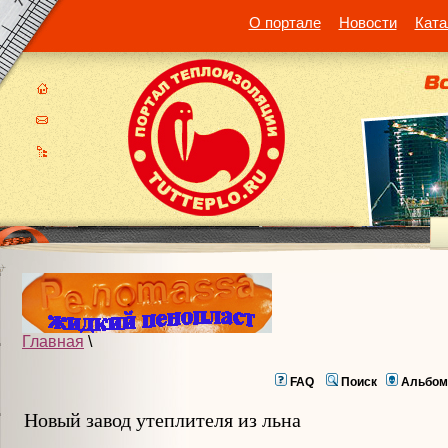
О портале
Новости
Ката
Главная
\
FAQ
Поиск
Альбом
Новый завод утеплителя из льна