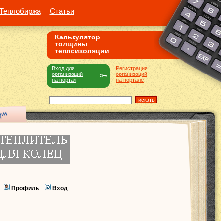
Теплобиржа
Статьи
Калькулятор
толщины
теплоизоляции
Вход для
Регистрация
организаций
организаций
на портал
на портале
Профиль
Вход