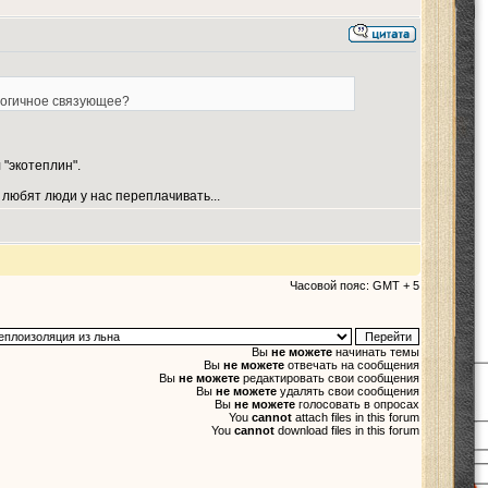
ологичное связующее?
"экотеплин".
 любят люди у нас переплачивать...
Часовой пояс: GMT + 5
Вы
не можете
начинать темы
Вы
не можете
отвечать на сообщения
Вы
не можете
редактировать свои сообщения
Вы
не можете
удалять свои сообщения
Вы
не можете
голосовать в опросах
You
cannot
attach files in this forum
You
cannot
download files in this forum