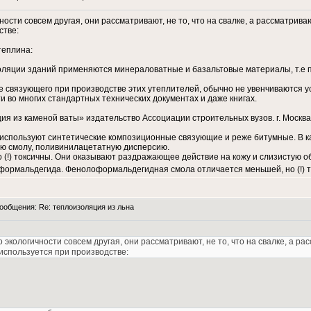
ности совсем другая, они рассматривают, не то, что на свалке, а рассматри
стве:
теплина:
оляции зданий применяются минераловатные и базальтовые материалы, т.е 
ве связующего при производстве этих утеплителей, обычно не увенчиваются у
 во многих стандартных технических документах и даже книгах.
я из каменой ваты» издательство Ассоциации строительных вузов. г. Москва. 2
используют синтетические композиционные связующие и реже битумные. В 
ю смолу, поливинилацетатную дисперсию.
 (!) токсичны. Они оказывают раздражающее действие на кожу и слизистую об
о формальдегида. Фенолоформальдегидная смола отличается меньшей, но (!) 
общения: Re: теплоизоляция из льна
 экологичности совсем другая, они рассматривают, не то, что на свалке, а р
используется при производстве: