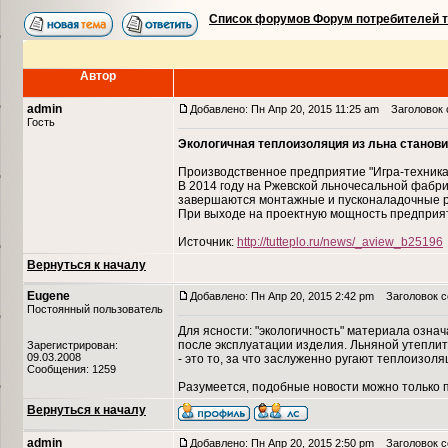
Список форумов Форум потребителей 
Автор
admin
Добавлено: Пн Апр 20, 2015 11:25 am
Заголовок с
Гость
Экологичная теплоизоляция из льна станови
Производственное предприятие "Игра-техника"
В 2014 году на Ржевской льночесальной фабри
завершаются монтажные и пусконаладочные ра
При выходе на проектную мощность предприяти
Источник:
http://tutteplo.ru/news/_aview_b25196
Вернуться к началу
Eugene
Добавлено: Пн Апр 20, 2015 2:42 pm
Заголовок с
Постоянный пользователь
Для ясности: "экологичность" материала озна
после эксплуатации изделия. Льняной утеплит
Зарегистрирован:
09.03.2008
- это то, за что заслуженно ругают теплоизо
Сообщения: 1259
Разумеется, подобные новости можно только 
Вернуться к началу
admin
Добавлено: Пн Апр 20, 2015 2:50 pm
Заголовок со