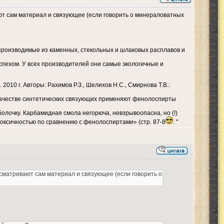
вают сам материал и связующее (если говорить о минераловатных
производимые из каменных, стекольных и шлаковых расплавов и
спехом. У всех производителей они самые экологичные и
010 г. Авторы: Рахимов Р.З., Шелихов Н.С., Смирнова Т.В.:
качестве синтетических связующих применяют фенолоспирты
олочку. Карбамидная смола негорюча, невзрывоопасна, но (!)
токсичностью по сравнению с фенолоспиртами» (стр. 87-8
. "
ассматривают сам материал и связующее (если говорить о