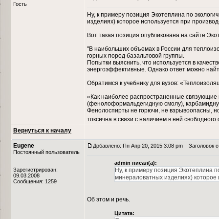
Гость
Ну, к примеру позиция Экотеплина по экологич
изделиях) которое используется при производ
Вот такая позиция опубликована на сайте Эко
"В наибольших объемах в России для теплоиз
горных пород базальтовой группы.
Попытки выяснить, что используется в качест
энергоэффективные. Однако ответ можно найти
Обратимся к учебнику для вузов: «Теплоизоляци
«Как наиболее распространенные связующие 
(фенолоформальдегидную смолу), карбамидну
Фенолоспирты не горючи, не взрывоопасны, но
токсична в связи с наличием в ней свободног
Вернуться к началу
Eugene
Добавлено: Пн Апр 20, 2015 3:08 pm
Заголовок со
Постоянный пользователь
admin писал(а):
Зарегистрирован:
Ну, к примеру позиция Экотеплина по
09.03.2008
минераловатных изделиях) которое 
Сообщения: 1259
Об этом и речь.
Цитата: