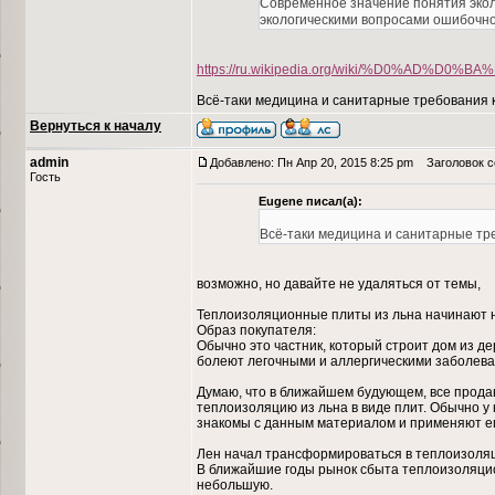
Современное значение понятия эколо
экологическими вопросами ошибочно
https://ru.wikipedia.org/wiki/%D0%AD
Всё-таки медицина и санитарные требования к
Вернуться к началу
admin
Добавлено: Пн Апр 20, 2015 8:25 pm
Заголовок со
Гость
Eugene писал(а):
Всё-таки медицина и санитарные тре
возможно, но давайте не удаляться от темы,
Теплоизоляционные плиты из льна начинают на
Образ покупателя:
Обычно это частник, который строит дом из де
болеют легочными и аллергическими заболева
Думаю, что в ближайшем будующем, все продав
теплоизоляцию из льна в виде плит. Обычно у
знакомы с данным материалом и применяют его
Лен начал трансформироваться в теплоизоляц
В ближайшие годы рынок сбыта теплоизоляционн
небольшую.