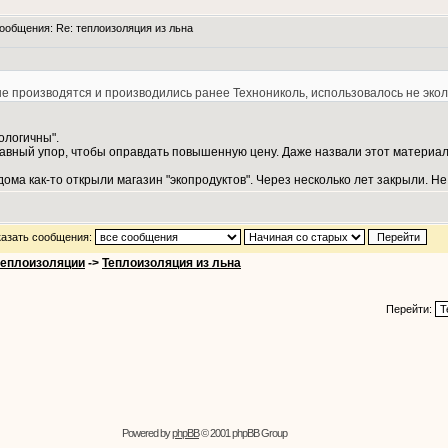
общения: Re: теплоизоляция из льна
рые производятся и производились ранее Технониколь, использовалось не эк
кологичны".
лавный упор, чтобы оправдать повышенную цену. Даже назвали этот материал 
дома как-то открыли магазин "экопродуктов". Через несколько лет закрыли. Не
азать сообщения:
теплоизоляции
->
Теплоизоляция из льна
Перейти:
Powered by
phpBB
© 2001 phpBB Group