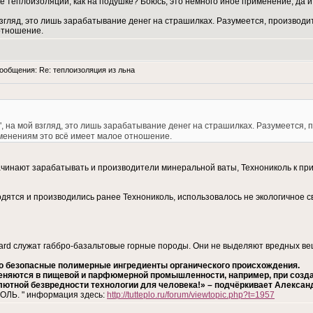
е теплоизоляции, как на подушке? Боюсь, это немного иное применение, да и 
й взгляд, это лишь зарабатывание денег на страшилках. Разумеется, произво
отношение.
общения: Re: теплоизоляция из льна
ь", на мой взгляд, это лишь зарабатывание денег на страшилках. Разумеется
менениям это всё имеет малое отношение.
начинают зарабатывать и производители минеральной ваты, Технониколь к пр
водятся и производились ранее Технониколь, использовалось не экологичное
rd служат габбро-базальтовые горные породы. Они не выделяют вредных ве
о безопасные полимерные ингредиенты органического происхождения.
няются в пищевой и парфюмерной промышленности, например, при создан
олютной безвредности технологии для человека!» – подчёркивает Алекса
ОЛЬ. " информация здесь:
http://tutteplo.ru/forum/viewtopic.php?t=1957