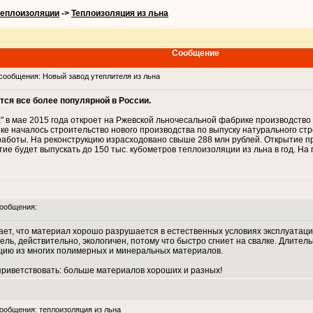
теплоизоляции
->
Теплоизоляция из льна
Сообщение
ообщения: Новый завод утеплителя из льна
тся все более популярной в России.
 в мае 2015 года откроет на Ржевской льночесальной фабрике производство 
ке началось строительство нового производства по выпуску натурального ст
боты. На реконструкцию израсходовано свыше 288 млн рублей. Открытие про
е будет выпускать до 150 тыс. кубометров теплоизоляции из льна в год. На 
ообщения:
чает, что материал хорошо разрушается в естественных условиях эксплуатац
ель, действительно, экологичен, потому что быстро сгниет на свалке. Длите
ляцию из многих полимерных и минеральных материалов.
приветствовать: больше материалов хороших и разных!
общения: теплоизоляция из льна