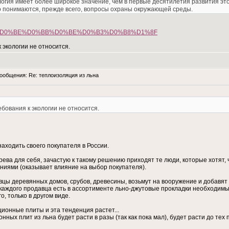
гия имеет более широкое значение, чем в первые десятилетия развития это
 понимаются, прежде всего, вопросы охраны окружающей среды.
%D0%BA%D0%BE%D0%BB%D0%BE%D0%B3%D0%B8%D1%8F
 экологии не относится.
общения: Re: теплоизоляция из льна
бования к экологии не относится.
ходить своего покупателя в России.
рева для себя, зачастую к такому решению приходят те люди, которые хотят, 
ниями (оказывает влияние на выбор покупателя).
цы деревянных домов, срубов, древесины, возьмут на вооружение и добавят 
 каждого продавца есть в ассортименте льно-джутовые прокладки необходимые
, только в другом виде.
ионные плиты и эта тенденция растет...
ых плит из льна будет расти в разы (так как пока мал), будет расти до тех 