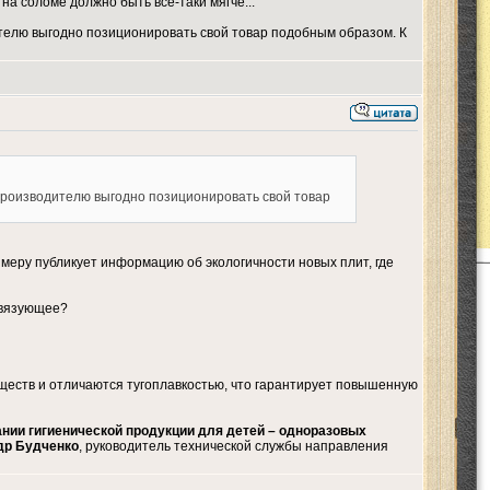
на соломе должно быть всё-таки мягче...
дителю выгодно позиционировать свой товар подобным образом. К
, производителю выгодно позиционировать свой товар
имеру публикует информацию об экологичности новых плит, где
 связующее?
ществ и отличаются тугоплавкостью, что гарантирует повышенную
ии гигиенической продукции для детей – одноразовых
ндр Будченко
, руководитель технической службы направления