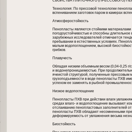
СВОЙСТВА ПЛИТОЧНОГО (ПРЕССОВОГО) ПЕ
Технология: По прессовой технологии пенопл
вспениванием заготовок паром в камерах вспе
Атмосферостойкость
Пенопласты являются стойкими материалами 
погодоустойчивостью и способны длительное в
зарубежных исследователей отмечается тенд
пребывании в естественных условиях. Пеноп
малым водопоглощением, высокой биостойкостью
грибков.
Плавучесть
Обладая низким объемным весом (0,04-0,25 г/
и водонепроницаемостью. При продолжительно
ячеистой структурой, полученные прессовым 
грузоподъемности в воде пенопласты ПХВ име
успехом ее заменять в рыбной промышленност
Низкое водопоглощение
Пенопласты ПХВ при действии влаги увлажняю
средах влаго- и водопоглощение вызывают из
отслаиванию пенопластовых заполнителей от 
пенопласты ПХВ обладают несомненными преим
деформируемость от увлажнения весьма незн
Биостойкость