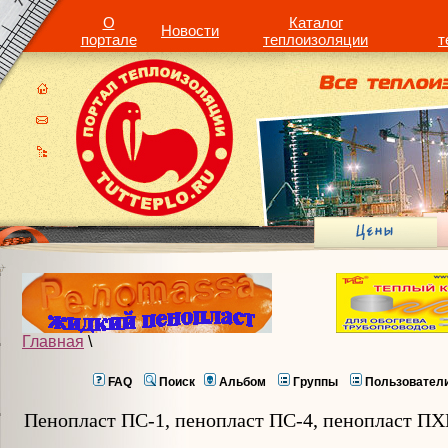
О
Каталог
Новости
портале
теплоизоляции
т
Главная
\
FAQ
Поиск
Альбом
Группы
Пользовател
Пенопласт ПС-1, пенопласт ПС-4, пенопласт П