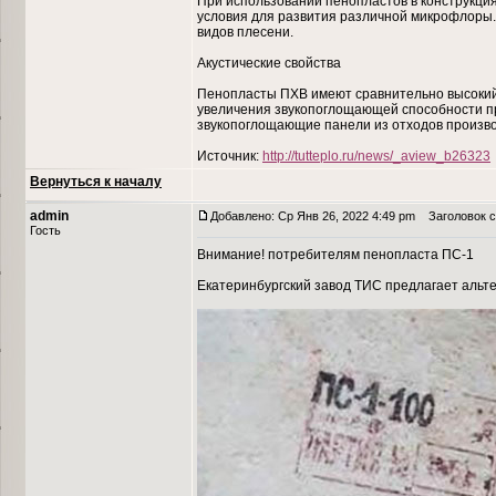
При использовании пенопластов в конструкция
условия для развития различной микрофлоры
видов плесени.
Акустические свойства
Пенопласты ПХВ имеют сравнительно высокий 
увеличения звукопоглощающей способности п
звукопоглощающие панели из отходов произво
Источник:
http://tutteplo.ru/news/_aview_b26323
Вернуться к началу
admin
Добавлено: Ср Янв 26, 2022 4:49 pm
Заголовок с
Гость
Внимание! потребителям пенопласта ПС-1
Екатеринбургский завод ТИС предлагает альт