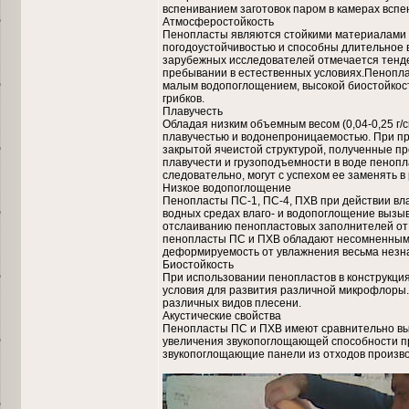
вспениванием заготовок паром в камерах вспе
Атмосферостойкость
Пенопласты являются стойкими материалами 
погодоустойчивостью и способны длительное в
зарубежных исследователей отмечается тенд
пребывании в естественных условиях.Пенопл
малым водопоглощением, высокой биостойкостью
грибков.
Плавучесть
Обладая низким объемным весом (0,04-0,25 г/
плавучестью и водонепроницаемостью. При пр
закрытой ячеистой структурой, полученные п
плавучести и грузоподъемности в воде пеноп
следовательно, могут с успехом ее заменять 
Низкое водопоглощение
Пенопласты ПС-1, ПС-4, ПХВ при действии вл
водных средах влаго- и водопоглощение вызы
отслаиванию пенопластовых заполнителей от 
пенопласты ПС и ПХВ обладают несомненными 
деформируемость от увлажнения весьма незн
Биостойкость
При использовании пенопластов в конструкция
условия для развития различной микрофлоры.
различных видов плесени.
Акустические свойства
Пенопласты ПС и ПХВ имеют сравнительно выс
увеличения звукопоглощающей способности п
звукопоглощающие панели из отходов произво