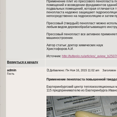
Применение плит из прессового пенопласта 
помещений и возведении фундаментов зданий
подвальных помещений, которая отличается те
пенопласта надежно защищают гидроизоляцио
непосредственно на гидроизоляцию и затем п
Прессовый (твердый) пенопласт можно использ
любым видом деревообрабатывающего инструмен
Прессовый пенопласт все активнее применяется
машиностроении.
Автор статьи: доктор химических наук
Христофоров А.И.
Источник:
http://tutteplo.ru/articles/_aview_b2507
Вернуться к началу
admin
Добавлено: Пн Ноя 16, 2015 11:02 am
Заголовок 
Гость
Применение пенопласта повышенной твердос
Екатеринбургский центр теплоизоляционных 
115 предпринимателю из Екатеринбурга Ивано