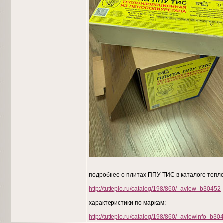
подробнее о плитах ППУ ТИС в каталоге теплои
http://tutteplo.ru/catalog/198/860/_aview_b30452
характеристики по маркам:
http://tutteplo.ru/catalog/198/860/_aviewinfo_b30