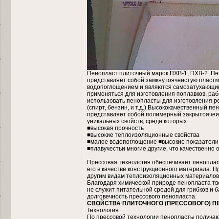
Пенопласт плиточный марок ПХВ-1, ПХВ-2. П
представляет собой замкнутоячеистую пластм
водопоглощением и являются самозатухающи
применяться для изготовления поплавков, раб
использовать пенопласты для изготовления р
(спирт, бензин, и т.д.).Высококачественный 
представляет собой полимерный закрытоячеи
уникальных свойств, среди которых:
■высокая прочность
■высокие теплоизоляционные свойства
■малое водопоглощение ■высокие показатели
■плавучестьи многие другие, что качественно
Прессовая технология обеспечивает пенопласт
его в качестве конструкционного материала. 
другим видам теплоизоляционных материалов,
Благодаря химической природе пенопласта тве
не служит питательной средой для грибков и б
долговечность прессового пенопласта.
СВОЙСТВА ПЛИТОЧНОГО (ПРЕССОВОГО) П
Технология
По прессовой технологии пенопласты получаю