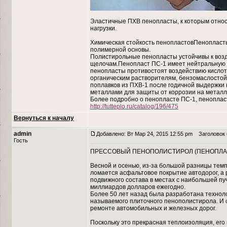
Эластичные ПХВ пенопласты, к которым отно
нагрузки.
Химическая стойкость пенопластовПенопласт
полимерной основы.
Полистирольные пенопласты устойчивы к возд
щелочам.Пенопласт ПС-1 имеет нейтральную 
пенопласты противостоят воздействию кислот
органическим растворителям, бензомаслостой
поплавков из ПХВ-1 после годичной выдержки 
металлами для защиты от коррозии на металл 
Более подробно о пенопласте ПС-1, пенопласт
http://tutteplo.ru/catalog/196/475
Вернуться к началу
admin
Добавлено: Вт Мар 24, 2015 12:55 pm
Заголовок
Гость
ПРЕССОВЫЙ ПЕНОПОЛИСТИРОЛ (ПЕНОПЛАС
Весной и осенью, из-за большой разницы темп
ломается асфальтовое покрытие автодорог, а 
подвижного состава в местах с наибольшей пу
миллиардов долларов ежегодно.
Более 50 лет назад была разработана технол
называемого плиточного пенополистирола. И с
ремонте автомобильных и железных дорог.
Поскольку это прекрасная теплоизоляция, его