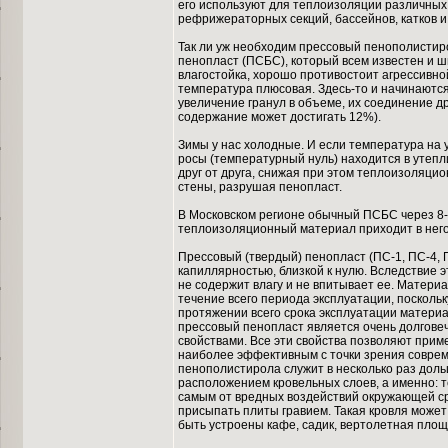
его используют для теплоизоляции различных 
рефрижераторных секций, бассейнов, катков и 
Так ли уж необходим прессовый пенополистир
пенопласт (ПСБС), который всем известен и ш
влагостойка, хорошо противостоит агрессивной
температура плюсовая. Здесь-то и начинаютс
увеличение гранул в объеме, их соединение др
содержание может достигать 12%).
Зимы у нас холодные. И если температура на 
росы (температурный нуль) находится в утепл
друг от друга, снижая при этом теплоизоляци
стены, разрушая пенопласт.
В Московском регионе обычный ПСБС через 8-1
теплоизоляционный материал приходит в него
Прессовый (твердый) пенопласт (ПС-1, ПС-4, 
капиллярностью, близкой к нулю. Вследствие 
не содержит влагу и не впитывает ее. Материа
течение всего периода эксплуатации, поскольк
протяжении всего срока эксплуатации матери
прессовый пенопласт является очень долгов
свойствами. Все эти свойства позволяют приме
наиболее эффективным с точки зрения соврем
пенополистирола служит в несколько раз доль
расположением кровельных слоев, а именно:
самым от вредных воздействий окружающей ср
присыпать плиты гравием. Такая кровля может 
быть устроены кафе, садик, вертолетная площа