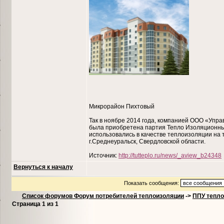
Микрорайон Пихтовый
Так в ноябре 2014 года, компанией ООО «Упр
была приобретена партия Тепло Изоляционны
использовались в качестве теплоизоляции на
г.Среднеуральск, Свердловской области.
Источник:
http://tutteplo.ru/news/_aview_b24348
Вернуться к началу
Показать сообщения:
Список форумов Форум потребителей теплоизоляции
->
ППУ тепло
Страница
1
из
1