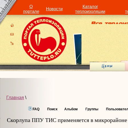
О
Каталог
Новости
портале
теплоизоляции
т
Главная
\
FAQ
Поиск
Альбом
Группы
Пользовате
Скорлупа ППУ ТИС применяется в микрорайоне