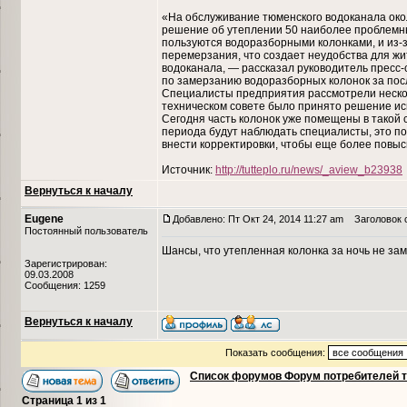
«На обслуживание тюменского водоканала око
решение об утеплении 50 наиболее проблемных
пользуются водоразборными колонками, и из-з
перемерзания, что создает неудобства для жи
водоканала, — рассказал руководитель пресс-
по замерзанию водоразборных колонок за пос
Специалисты предприятия рассмотрели нескол
техническом совете было принято решение ис
Сегодня часть колонок уже помещены в такой 
периода будут наблюдать специалисты, это п
внести корректировки, чтобы еще более повы
Источник:
http://tutteplo.ru/news/_aview_b23938
Вернуться к началу
Eugene
Добавлено: Пт Окт 24, 2014 11:27 am
Заголовок с
Постоянный пользователь
Шансы, что утепленная колонка за ночь не за
Зарегистрирован:
09.03.2008
Сообщения: 1259
Вернуться к началу
Показать сообщения:
Список форумов Форум потребителей 
Страница
1
из
1