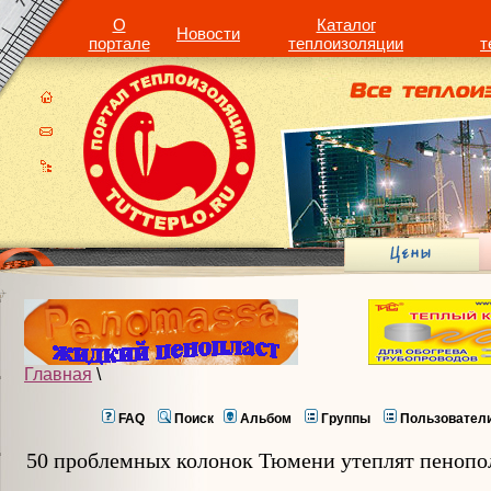
О
Каталог
Новости
портале
теплоизоляции
т
Главная
\
FAQ
Поиск
Альбом
Группы
Пользовател
50 проблемных колонок Тюмени утеплят пеноп