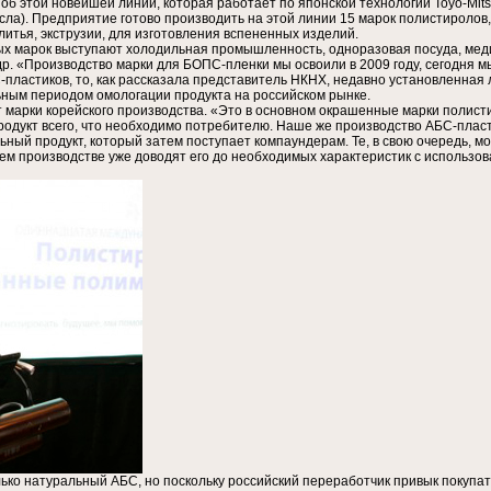
б этой новейшей линии, которая работает по японской технологии Toyo-Mits
асла). Предприятие готово производить на этой линии 15 марок полистиролов
итья, экструзии, для изготовления вспененных изделий.
 марок выступают холодильная промышленность, одноразовая посуда, мед
. «Производство марки для БОПС-пленки мы освоили в 2009 году, сегодня мы
пластиков, то, как рассказала представитель НКНХ, недавно установленная л
ьным периодом омологации продукта на российском рынке.
т марки корейского производства. «Это в основном окрашенные марки полист
родукт всего, что необходимо потребителю. Наше же производство АБС-пласт
ный продукт, который затем поступает компаундерам. Те, в свою очередь, м
м производстве уже доводят его до необходимых характеристик с использов
ко натуральный АБС, но поскольку российский переработчик привык покупат