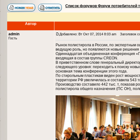
Список форумов Форум потребителей 
Автор
admin
Добавлено: Вт Окт 07, 2014 8:03 am
Заголовок со
Гость
Рынок полистирола в России, по экспертным 
ведущую роль, но появляются новые решения 
Одиннадцатая объединенная конференция «По
входящая в состав группы CREON.
В приветственном слове генеральный директор
следующего уровня: переходить к поиску новы
основная тема конференции этого года.
По стирольным пластикам виден рост мощност
территории РФ увеличилась и составила 543 ты
Производство составило 442 тыс. т, показав 
полистирола общего назначения (ПС ОН), пол