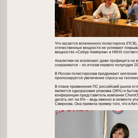
Что касается вспененного полистирола (ПСВ)
отечественные мощности не успевают покрыват
мощностях «Сибур-Химпром» и НКНХ соответств
Аналитики не исключают даже профицита на вн
сохраняются – по итогам первого полугодия 201
В России полистиролам предрекают неплохие 
прогнозируется увеличение спроса на теплои
В плане применения ПС российский рынок отли
является одноразовая упаковка (36%) и бытова
конференции представитель компании ChemOrb
десять лет на 6% – ведь именно в сегменте у
Смирнова. Она привела пример того, что в Ки