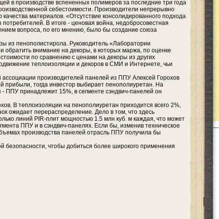
ей в производстве вспененных полимеров за последние три года
 производственной себестоимости. Производители непрерывно
ию качества материалов. «Отсутствие консолидированного подхода
ы потребителей. В итоге - ценовая война, недобросовестная
ением вопроса, по его мнению, было бы создание союза
ры из пенополистирола. Руководитель «Лаборатории
 обратить внимание на декоры, в которых маржа, по оценке
 стоимости по сравнению с ценами на декоры из других
продвижение теплоизоляции и декоров в СМИ и Интернете, чьи
й ассоциации производителей панелей из ППУ Алексей Горохов
ой прибыли, тогда инвестор выбирает пенополиуретан. На
 - ППУ принадлежит 15%, в сегменте сэндвич-панелей он
рохов. В теплоизоляции на пенополиуретан приходится всего 2%,
нок ожидает перераспределение. Дело в том, что здесь
олько линий PIR-плит мощностью 1.5 млн куб. м каждая, что может
гмента ППУ и в сэндвич-панелях. Если бы, изменив техническое
 объемах производства панелей отрасль ППУ получила бы
й безопасности, чтобы добиться более широкого применения