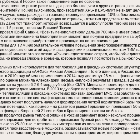
за рубежом. В России такое применение еще не освоено.
ечественном рынке развита в два раза больше, чем в других странах, возника
ебителей? Но, как выяснилось, производители XPS- и EPS-плит не видят цел
 случае, когда расходы на транспортировку не превышают 10% себестоимости
, что отражает общую ситуацию по стране», - отметил представитель сегме
ть даже тот транспорт, который возвращается в Европу после того как ввез 
 в 1.5 раза», - пояснил Василий Ткачев.
тировал Юрий Савкин. «Возить пенополистирол дальше 700 км не имеет смысла
братили внимание на благоприятный момент для покупки предприятий за рубе
м не исключено приобретение и производства по теплоизоляции.
ктивы для ТИМ, как обязательное условие повышения энергоэффективности р
 для осуществления этой задачи ассоциациями и различным сегментам ТИМ н
данный момент это возможно. «Рынок недостаточно созрел, чтобы объединят
м, но впереди сложные времена, которые позволят посмотреть на рынок по-д
ьных плит используется для теплоизоляции в фасадных системах штукатурно
тор ассоциации «АНФас» Михаил Александрия. По его данным, в России: посл
 кв. в 2010 году объемы применения к 2014 году достигнут 26 млн – фактичес
то, по оценке Михаила Александрии, весьма неплохой результат. Правда, в д
таются на уровне 6.2-6.4 млрд рублей (без СМР). Минвата и полистирол дел
енция к росту доли минваты. В 2013 году общее потребление полимеров и пол
й теплоизоляции в фасадных системах призван документ МЧС, разработанны
 в строительстве систем фасадных теплоизоляционных композиционных с 
однако может послужить началом формирования четкой нормативной базы по
ный потенциал. Как пример – на развитом рынке Германии он превышает 50 
 на фасаде обгоревшей 21 сентября в Красноярске высотки не было».
продуктов рынка теплоизоляции в России занимает всего несколько процентов
ни открывают для потребителя, переживают бурный рост. Александр Апаликов
ся около 25-30 тыс. т вспененных материалов из полиэтилена и полипропилен
аются производственные мощности, разрабатываются новые продукты», - от
нных полимеров, благодаря уникальным характеристикам, широко применяетс