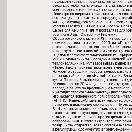
подкорректировали.«Год назад мы купили и см
ввода мастербатча, диоксида титана и двух в
мел, стекловолокно, диоксида титана и две по
Несмотря на широкие возможности, полностью 
готовим для потребителя тот продукт, которы
как LG, Samsung, Indesit, Beko, БСХ Бытовые
Россию завозится 50 тыс. т АБС, которые пре
Сырье для XPS плит НКНХ поставляет для ком
том числеUrsa, «Экстрол», «Теплекс».
Объем российского рынка ХРS-плит составляет
озвучил прогноз по рынку на 2015 год: «Потре
рынка полистирольных плит, он обратил вниман
используется, сохраняя объемы за счет утепл
В целом в сегменте теплоизоляции конкурирую
PIR/PUR-панели (2%). Последним Василий Тк
теплоизоляции, начнут завоевывать рынок, в 
«ТехноНиколь» призвал производителей сырья,
На уровне отрасли интересы производителей
генеральный директор «НискоИндастри» Влади
куб. м. По его наблюдениям, идет снижение до
то снижался, на 2014 год он прогнозирует, что 
проводит работу по продвижению материала. 
и несущих строительных конструкциях с учёто
Что касается вспененного полистирола и тепл
(АППП). «Рынок EPS, как и всех теплоизоляци
не менее, динамика положительная». По его да
В абсолютном выражении объем изделий из пен
ожесточается конкуренция, снижается доходно
этому складывается очень противоречивая сит
вопросами ЖКХ. В итоге в строительстве сам
товар», - так охарактеризовал состояние сег
в регулирующих документах и предубеждений 