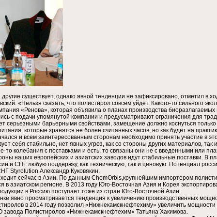
а другие существует, однако явной тенденции не зафиксировано, отметил в 
кий. «Нельзя сказать, что полистирол совсем уйдет. Какого-то сильного эко
омпания «Ренова», которая объявила о планах производства биоразлагаемых
ись с подачи упомянутой компании и предусматривают ограничения для трад
ет серьезными барьерными свойствами, замещение должно коснуться только 
 питания, которые хранятся не более считанных часов, но как будет на практ
чался и всем заинтересованным сторонам необходимо принять участие в это
ет себя стабильно, нет явных угроз, как со стороны других материалов, так и
акие-то колебания с поставками и есть, то связаны они не с введенными или 
оны наших европейских и азиатских заводов идут стабильные поставки. В пл
ии и СНГ любую поддержку, как техническую, так и ценовую. Потенциал росси
НГ Styrolution Александр Куковякин.
ходит сейчас в Азии. По данным ChemOrbis,крупнейшим импортером полистир
я в азиатском регионе. В 2013 году Юго-Восточная Азия и Корея экспортирова
родукции в Россию поступает тоже из стран Юго-Восточной Азии.
ынке явно просматривается тенденция к увеличению производственных мощно
стиролов в 2014 году позволил «Нижнекамскнефтехиму» увеличить мощности по
О завода Полистиролов «Нижнекамскнефтехим» Татьяна Хакимова.