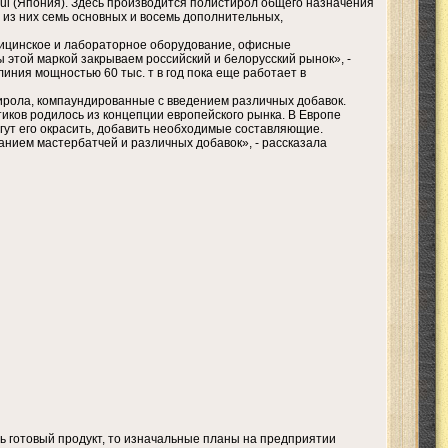
ui (Япония). Здесь производится полистирол общего назначения
, из них семь основных и восемь дополнительных,
ицинское и лабораторное оборудование, офисные
 этой маркой закрываем российский и белорусский рынок», -
иния мощностью 60 тыс. т в год пока еще работает в
ирола, компаундированные с введением различных добавок.
иков родилось из концепции европейского рынка. В Европе
огут его окрасить, добавить необходимые составляющие.
анием мастербатчей и различных добавок», - рассказала
ь готовый продукт, то изначальные планы на предприятии