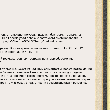
ебление традиционно увеличивается быстрыми темпами, а
ОН в Россию упал в связи с ростом объемов наработки на
ropa, LGChem, АБС-LGChem, CheilIndustries.
краину. В то же время экспортные отгрузки по ПС ОН/УППС
 они составляли 42 тыс. т).
ией государственных программ по энергосбережению
в.
дет только 8%. «Самым большим сегментом мирового потребления
а бытовой технике – Азия», - отметила в своем докладе на
 и стала причиной сокращения мирового спроса за последние
ие и со стороны экологического регулирования, отметила Мария
прет на упаковку из полистирола рассматривался и в Америке.