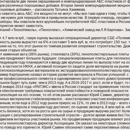
онтировали две линии окрашивания и компаундирования АБС-пластиков от фир
идов различных порошковых добавок. Вторая линия компаундирования мощност
рошковые добавки», - рассказала Татьяна Хакимова.
охватить весь АБС эти мощности не могут. «Мы все-таки идем к тому, чтобы 
й им нужен для переработки в привычном качестве. В первую очередь, продв
 Приборы. Мы охватили всех крупнейших потребителей АБС-пластиков в России
дприятие может заместить.
паний «ТехноНиколь», «Пеноплекс», «Химический завод им.Л.Я.Карпова». За
 4.7 млн м куб., такую оценку высказал операционный директор СБЕ «Полим
бность рынка вырастет на 6% и составит 5 млн куб. м, что потребует 150 тыс
ия на то, что этот рынок по темпам развития опережает строительство. Даже
ения старых объектов.
т каменная вата (36% рынка), стекловата (30%), пенополистирольные плиты 
ачев предрекает большое будущее: специализированные плиты для теплоизо
следующем году планируются к вводу две крупных линии по выпуску плит на о
 в частности НКНХ, к активной позиции по защите доли материала на рынке
 теплоизоляционных материалов из экструдированногопенополистирола пре
мир Карпушенко назвал историю развития материала в России успешной: с 1
ли профессионального сегмента и одновременно рост частного домостроения, 
рынок будет чуть хуже, чем в 2013 году. А в 2016-2017 гг. рост, если и будет
В январе 2014 года «РАПЭКС» ввела в России стандарт на применение тепл
м обеспечения требуемых показателей огнестойкости и пожарной опасности. 
оизоляции на его основе, то об этом рынке рассказал Юрий Савкин, директ
онных материалов стабилизировался, - констатировал участник конференции.
нным, если еще в 2012 году рынок прирос на 11%, то уже в 2013 году – всего 
ополистирола в текущем году достигнет, по оценке эксперта, 8 млн куб м. 
сть бизнеса, хотя из-за роста цен на сырье и продукцию выручка растет бол
уация с регулированием строительной отрасли – долгое время живем без Госс
и двигаем интересы участников рынка. На продвигаемую продукцию влияют р
мента пенополистирола директор Ассоциации. Он указал на некоторые сложно
по поводу его горючести. Юрий Савкин обозначил также перспективные облас