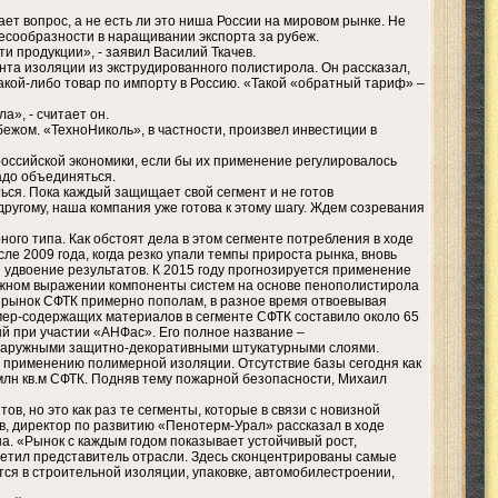
ет вопрос, а не есть ли это ниша России на мировом рынке. Не
есообразности в наращивании экспорта за рубеж.
 продукции», - заявил Василий Ткачев.
нта изоляции из экструдированного полистирола. Он рассказал,
какой-либо товар по импорту в Россию. «Такой «обратный тариф» –
», - считает он.
жом. «ТехноНиколь», в частности, произвел инвестиции в
оссийской экономики, если бы их применение регулировалось
адо объединяться.
ься. Пока каждый защищает свой сегмент и не готов
ругому, наша компания уже готова к этому шагу. Ждем созревания
го типа. Как обстоят дела в этом сегменте потребления в ходе
е 2009 года, когда резко упали темпы прироста рынка, вновь
ки удвоение результатов. К 2015 году прогнозируется применение
енежном выражении компоненты систем на основе пенополистирола
ят рынок СФТК примерно пополам, в разное время отвоевывая
имер-содержащих материалов в сегменте СФТК составило около 65
й при участии «АНФас». Его полное название –
наружными защитно-декоративными штукатурными слоями.
 применению полимерной изоляции. Отсутствие базы сегодня как
млн кв.м СФТК. Подняв тему пожарной безопасности, Михаил
, но это как раз те сегменты, которые в связи с новизной
, директор по развитию «Пенотерм-Урал» рассказал в ходе
а. «Рынок с каждым годом показывает устойчивый рост,
метил представитель отрасли. Здесь сконцентрированы самые
я в строительной изоляции, упаковке, автомобилестроении,