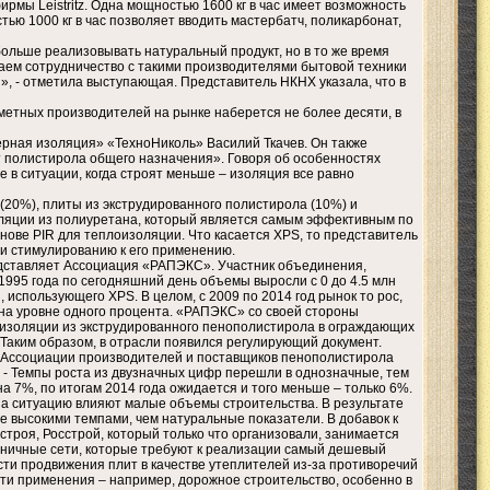
мы Leistritz. Одна мощностью 1600 кг в час имеет возможность
ью 1000 кг в час позволяет вводить мастербатч, поликарбонат,
больше реализовывать натуральный продукт, но в то же время
игаем сотрудничество с такими производителями бытовой техники
», - отметила выступающая. Представитель НКНХ указала, что в
метных производителей на рынке наберется не более десяти, в
ерная изоляция» «ТехноНиколь» Василий Ткачев. Он также
. т полистирола общего назначения». Говоря об особенностях
 в ситуации, когда строят меньше – изоляция все равно
(20%), плиты из экструдированного полистирола (10%) и
ляции из полиуретана, который является самым эффективным по
снове PIR для теплоизоляции. Что касается ХPS, то представитель
 и стимулированию к его применению.
дставляет Ассоциация «РАПЭКС». Участник объединения,
995 года по сегодняшний день объемы выросли с 0 до 4.5 млн
использующего ХPS. В целом, с 2009 по 2014 год рынок то рос,
, то на уровне одного процента. «РАПЭКС» со своей стороны
оизоляции из экструдированного пенополистирола в ограждающих
Таким образом, в отрасли появился регулирующий документ.
ор Ассоциации производителей и поставщиков пенополистирола
 - Темпы роста из двузначных цифр перешли в однозначные, тем
на 7%, по итогам 2014 года ожидается и того меньше – только 6%.
«На ситуацию влияют малые объемы строительства. В результате
ее высокими темпами, чем натуральные показатели. В добавок к
троя, Росстрой, который только что организовали, занимается
озничные сети, которые требуют к реализации самый дешевый
сти продвижения плит в качестве утеплителей из-за противоречий
ти применения – например, дорожное строительство, особенно в