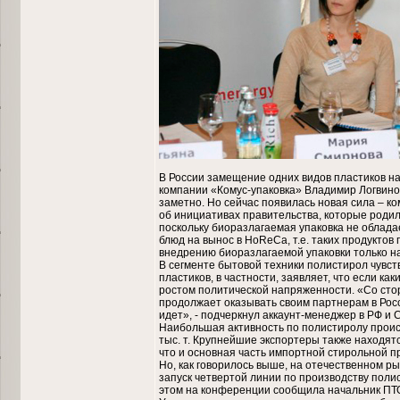
В России замещение одних видов пластиков н
компании «Комус-упаковка» Владимир Логвиновс
заметно. Но сейчас появилась новая сила – к
об инициативах правительства, которые родил
поскольку биоразлагаемая упаковка не облада
блюд на вынос в HoReCa, т.е. таких продуктов
внедрению биоразлагаемой упаковки только на
В сегменте бытовой техники полистирол чувству
пластиков, в частности, заявляет, что если к
ростом политической напряженности. «Со стор
продолжает оказывать своим партнерам в Росс
идет», - подчеркнул аккаунт-менеджер в РФ и С
Наибольшая активность по полистиролу проис
тыс. т. Крупнейшие экспортеры также находятс
что и основная часть импортной стирольной п
Но, как говорилось выше, на отечественном р
запуск четвертой линии по производству поли
этом на конференции сообщила начальник ПТ