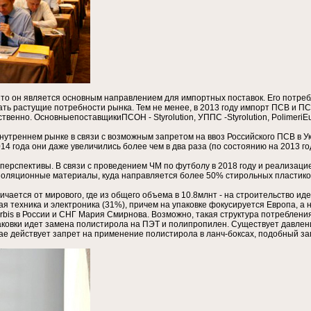
, то он является основным направлением для импортных поставок. Его потр
ь растущие потребности рынка. Тем не менее, в 2013 году импорт ПСВ и ПС 
енно. ОсновныепоставщикиПСОН - Styrolution, УППС -Styrolution, PolimeriEu
утреннем рынке в связи с возможным запретом на ввоз Российского ПСВ в У
4 года они даже увеличились более чем в два раза (по состоянию на 2013 год
перспективы. В связи с проведением ЧМ по футболу в 2018 году и реализац
золяционные материалы, куда направляется более 50% стирольных пластико
чается от мирового, где из общего объема в 10.8млнт - на строительство и
я техника и электроника (31%), причем на упаковке фокусируется Европа, а н
is в России и СНГ Мария Смирнова. Возможно, такая структура потребления
паковки идет замена полистирола на ПЭТ и полипропилен. Существует давлен
тае действует запрет на применение полистирола в ланч-боксах, подобный за