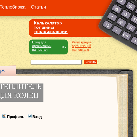
Теплобиржа
Статьи
Калькулятор
толщины
теплоизоляции
Вход для
Регистрация
организаций
организаций
на портал
на портале
Профиль
Вход