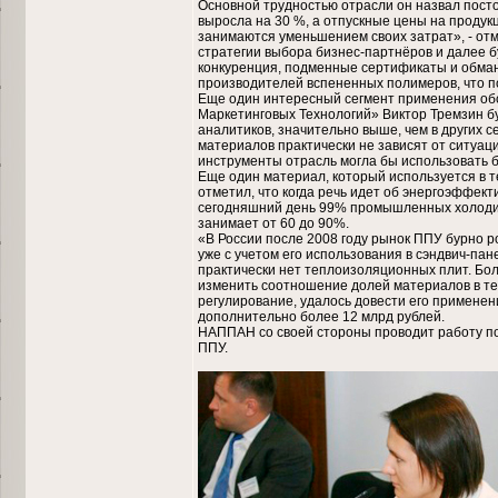
Основной трудностью отрасли он назвал пост
выросла на 30 %, а отпускные цены на проду
занимаются уменьшением своих затрат», - отм
стратегии выбора бизнес-партнёров и далее б
конкуренция, подменные сертификаты и обману
производителей вспененных полимеров, что по
Еще один интересный сегмент применения об
Маркетинговых Технологий» Виктор Тремзин б
аналитиков, значительно выше, чем в других 
материалов практически не зависят от ситуац
инструменты отрасль могла бы использовать б
Еще один материал, который используется в 
отметил, что когда речь идет об энергоэффек
сегодняшний день 99% промышленных холодиль
занимает от 60 до 90%.
«В России после 2008 году рынок ППУ бурно ро
уже с учетом его использования в сэндвич-пан
практически нет теплоизоляционных плит. Боль
изменить соотношение долей материалов в теп
регулирование, удалось довести его применен
дополнительно более 12 млрд рублей.
НАППАН со своей стороны проводит работу по
ППУ.