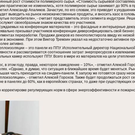
оянный рост стоимости полимерного сырья. «Стоимость сырьевой составляющ
кцию практически не изменились, хотя полимерное сырье занимает до 90% в
етил Александр Апаликов. Зачастую, по его словам, это приводит к ухудшен
удет выводить на рынок низкокачественные продукты, и вносить хаос в голов
тые потребители», - считает представитель этого сегмента индустрии. Реш
служит своеобразным знаком качества его участников.
суждаемых на конференции материалов – это фасадные и интерьерные деко
уквально призывал участников конференции диверсифицировать свой бизнес и
сегментах переработки. Продажи декоров из пенополистирола ввиду их низкой
ии в экономике. При этом Виктор Тремзин указал на недостаточно активное 
олее активно.
теплоизоляции – это панели из ППУ. Исполнительный директор Национально
тивности и рассматривается соотношение затрат энергоресурсов к извлекаем
ных камер используют ППУ. Всего в мире из материалов на цели утепления
с, в этом году, правда, некоторое замедление – 10%», - отметил Алексей Го
елях. «Однако, я думаю, что ситуация в ближайшее время будет меняться. Ры
шая часть приходится на сэндвич-панели. К запуску же готовятся сразу неск
лоизоляции», - отметил Алексей Горохов. Также будет продолжаться рост се
ие в панелях до 60%, как в европейских странах, то даже при существующих
 корректировке регулирующих норм в сфере энергоэффективности и пожарно