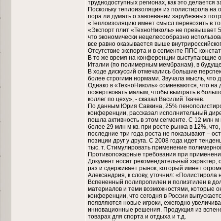
труднодоступных регионах, как это делается 
Поскольку теплоизоляция из полистирола на от
пора ли думать о завоевании зарубежных потр
«Теплоизоляцию имеет смысл перевозить в том
«Экспорт плит «ТехноНиколь» не превышает 5%
что экономически нецелесообразно использова
все равно оказывается выше внутрироссийского
Отсутствие экспорта и в сегменте ППС конста
В то же время на конференции выступающие о
Италии (по полимерным мембранам), в будуще
В ходе дискуссий отмечались большие перспе
более строгими нормами. Звучала мысль, что
Однако в «ТехноНиколь» сомневаются, что на 
пожертвовать малым, чтобы выиграть в большо
коллег по цеху», - сказал Василий Ткачев.
По данным Юрия Савкина, 25% пенополистирол
конференции, рассказал исполнительный дирек
пошла активность в этом сегменте. С 12 млн м
более 29 млн м кв. при росте рынка в 12%, ч
последние три года роста не показывают – ос
позиции друг у друга. С 2008 года идет тенд
тыс. т. Стимулировать применение полимерно
Противопожарные требования при применении
Документ носит рекомендательный характер, 
раз и сдерживает рынок, который имеет огром
Александрия, к слову, уточнил: «Полистирола
Вспененный полипропилен и полиэтилен в доли 
материалов и теми возможностями, которые о
конференции, что сегодня в России выпускает
появляются новые игроки, ежегодно увеличив
инновационные решения. Продукция из вспене
товарах для спорта и отдыха и т.д.