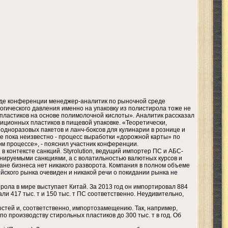
ходе конференции менеджер-аналитик по рыночной среде
логического давления именно на упаковку из полистирола тоже не
 пластиков на основе полимолочной кислоты». Аналитик рассказал
иционных пластиков в пищевой упаковке. «Теоретически,
одноразовых пакетов и ланч-боксов для кулинарии в рознице и
ике пока неизвестно - процесс выработки «дорожной карты» по
м процессе», - пояснил участник конференции.
 в контексте санкций. Styrolution, ведущий импортер ПС и АБС-
планируемыми санкциями, а с волатильностью валютных курсов и
ане бизнеса нет никакого разворота. Компания в полном объеме
йского рынка очевиден и никакой речи о покидании рынка не
ола в мире выступает Китай. За 2013 год он импортировал 884
ли 417 тыс. т и 150 тыс. т ПС соответственно. Неудивительно,
стей и, соответственно, импортозамещению. Так, например,
 производству стирольных пластиков до 300 тыс. т в год. Об