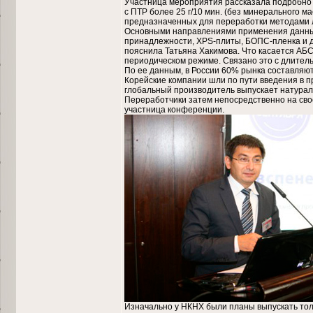
Участница мероприятия рассказала подробно о
с ПТР более 25 г/10 мин. (без минерального м
предназначенных для переработки методами л
Основными направлениями применения данных
принадлежности, XPS-плиты, БОПС-пленка и др
пояснила Татьяна Хакимова. Что касается АБС-
периодическом режиме. Связано это с длител
По ее данным, в России 60% рынка составляю
Корейские компании шли по пути введения в п
глобальный производитель выпускает натураль
Переработчики затем непосредственно на свое
участница конференции.
Изначально у НКНХ были планы выпускать толь