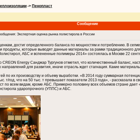
теплоизоляции
->
Пенопласт
Сообщение
общения: Экспертная оценка рынка полистирола в России
оценкам, достиг определенного баланса по мощностям и потреблению. В сег
и продукты, которые выводят данные материалы за рамки традиционного дл
листирол, АБС и вспененные полимеры 2014» состоялась в Москве 22 сент
 CREON Energy Санджар Тургунов отметил, что количественный баланс, наст
х направлений для развития, иначе отрасль ждет стагнация. Какие материал
ей по их производству и объему выработки. «В 2014 году суммарная потенц
с. т/год, что на 50 тыс. т превышает показатели 2013 года», - рассказала в
рост по всем видам, кроме АБС. Примерно половину всех объемов стране дает
истирола ударопрочного (УППС) и АБС.