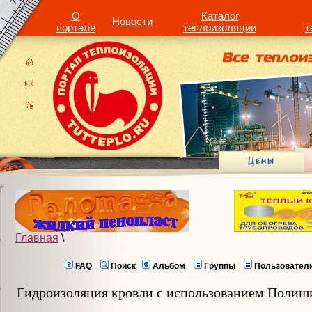
О
Каталог
Новости
портале
теплоизоляции
т
Главная
\
FAQ
Поиск
Альбом
Группы
Пользовател
Гидроизоляция кровли с использованием Полиш