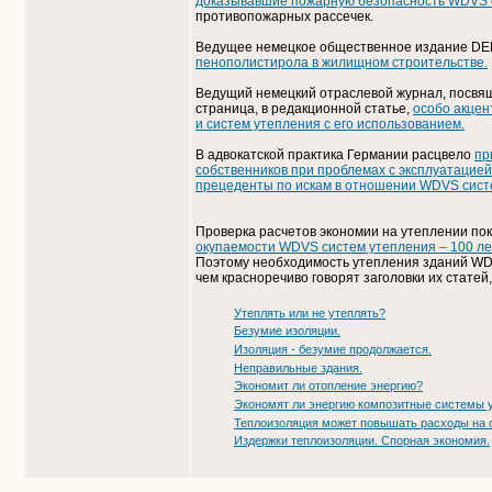
доказывавшие пожарную безопасность WDVS с
противопожарных рассечек.
Ведущее немецкое общественное издание DE
пенополистирола в жилищном строительстве.
Ведущий немецкий отраслевой журнал, посвя
страница, в редакционной статье,
особо акцен
и систем утепления с его использованием.
В адвокатской практика Германии расцвело
пр
собственников при проблемах с эксплуатацие
прецеденты по искам в отношении WDVS сист
Проверка расчетов экономии на утеплении пок
окупаемости WDVS систем утепления – 100 ле
Поэтому необходимость утепления зданий WD
чем красноречиво говорят заголовки их статей
Утеплять или не утеплять?
Безумие изоляции.
Изоляция - безумие продолжается.
Неправильные здания.
Экономит ли отопление энергию?
Экономят ли энергию композитные системы 
Теплоизоляция может повышать расходы на 
Издержки теплоизоляции. Спорная экономия.