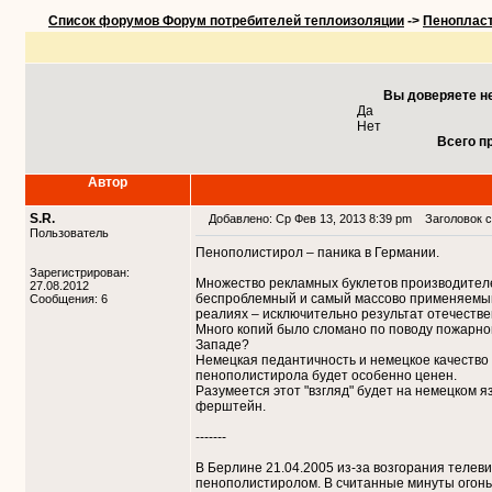
Список форумов Форум потребителей теплоизоляции
->
Пеноплас
Вы доверяете н
Да
Нет
Всего п
Автор
S.R.
Добавлено: Ср Фев 13, 2013 8:39 pm
Заголовок со
Пользователь
Пенополистирол – паника в Германии.
Зарегистрирован:
Множество рекламных буклетов производителе
27.08.2012
беспроблемный и самый массово применяемый 
Сообщения: 6
реалиях – исключительно результат отечеств
Много копий было сломано по поводу пожарно
Западе?
Немецкая педантичность и немецкое качество 
пенополистирола будет особенно ценен.
Разумеется этот "взгляд" будет на немецком я
ферштейн.
-------
В Берлине 21.04.2005 из-за возгорания телев
пенополистиролом. В считанные минуты огонь 