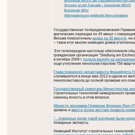
Brennende WDVS: der Fassadenbrand von Del
Styropor an der Fassade – brennende WDVS
Brennende WDV
Wärmedämmung gefährdet Menschenleben
Государственная телерадиокомпания Германии
критических переедая по 45 минут с говорящ
Весьма показательны
кадры на 30 минуте,
на 
– таков итог многих немецких домов утепленн
Эти телепередачи настолько обеспокоили общ
гражданская организация “Siedlung am Eschers
в октябре 2009 г.
подала жалобу на нарушение
ходе утепления пенополистиролом 758 квартир 
Глава пожарного департамента Франкфурта Р
случившегося в конце мая 2012 в одном из ж
пенополистирола до полной проверки его пож
Государственный секретарь Министерства эко
строительных технологий немедленного пров
наконец ясность в этом вопросе.
Министр экономики Германии Флориан Ренч (Fl
уровень и
ввести более жесткие правила при
"…пожарные риски такой изоляции были нед
пожарные эксперты.
Немецкий Институт строительных технологий (Da