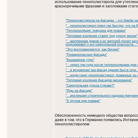
использование пенополистирола для утеплени
красноречивыми фразами и заголовками стате
"Пенополистирола на фасадах - это бомба з
"…пенополистирол горел так быстро, что на
"Теплоизоляция: ловушка для пожара"
"Тепловая изоляция ставит под угрозу жизни"
"…миллионам домов и их жителей грозит кат
подозревают о его смертельной опасности…"
"Это воспламеняется, как бензин"
"Пожароопасные фасады"
"Кошмарное утро"
"…через три года после теплоизоляциии дом
"…в мгновение ока фасад здания был в огне
"…когда горит пенополистирол, пожарные за
"Тепловая изоляция фасадов рискованна"
"Смертельная угроза стенам?"
"Яды на фасаде"
"…инспекция строительного надзора преуме
"5 трупов при пожаре"
Обеспокоенность немецкого общества вопросо
даже в том, что в Германии появились Интер
пенополистиролом: