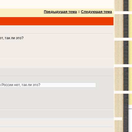
Предыдущая тема
::
Следующая тема
, так ли это?
оссии нет, так ли это?