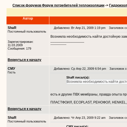
Список форумов Форум потребителей теплоизоляции
->
Гидроизол
Автор
ShaR
Добавлено: Вт Апр 21, 2009 1:19 pm
Заголовок с
Постоянный пользователь
Возникла необходимость найти достойную заме
_________________
Зарегистрирован:
--------------
11.03.2009
Сообщения: 179
Вернуться к началу
СМУ
Добавлено: Ср Апр 22, 2009 6:54 pm
Заголовок с
Гость
ShaR писал(а):
Возникла необходимость найти досто
есть и другие ПВХ мембраны, правда опыта п
ПЛАСТФОИЛ, ECOPLAST, РЕНОФОЛ, HENKEL,
Вернуться к началу
ShaR
Добавлено: Чт Апр 23, 2009 9:22 am
Заголовок со
Постоянный пользователь
СМУ писал(а):