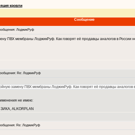
яция кровли
Сообщение
ообщения: ЛоджикРуф
ну ПВХ мембраны ЛоджикРуф. Как говорят её продавцы аналогов в России нет
ообщения: Re: ЛоджикРуф
йную замену ПВХ мембраны ЛоджикРуф. Как говорят её продавцы аналогов в Р
рименения не имею:
 ЗИКА, ALKORPLAN
общения: Re: ЛоджикРуф