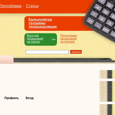
Теплобиржа
Статьи
Калькулятор
толщины
теплоизоляции
Вход для
Регистрация
организаций
организаций
на портал
на портале
Профиль
Вход