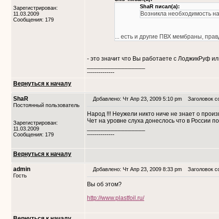
ShaR писал(а):
Зарегистрирован:
Возникла необходимость на
11.03.2009
Сообщения: 179
... есть и другие ПВХ мембраны, пра
- это значит что Вы работаете с ЛоджикРуф и
_________________
--------------
Вернуться к началу
ShaR
Добавлено: Чт Апр 23, 2009 5:10 pm
Заголовок с
Постоянный пользователь
Народ !!! Неужели никто ниче не знает о произ
Чет на уровне слуха донеслось что в России 
Зарегистрирован:
_________________
11.03.2009
--------------
Сообщения: 179
Вернуться к началу
admin
Добавлено: Чт Апр 23, 2009 8:33 pm
Заголовок с
Гость
Вы об этом?
http://www.plastfoil.ru/
Вернуться к началу