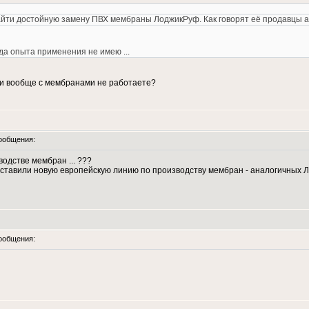
йти достойную замену ПВХ мембраны ЛоджикРуф. Как говорят её продавцы ана
вда опыта применения не имею ...
ли вообще с мембранами не работаете?
ообщения:
водстве мембран ... ???
поставили новую европейскую линию по производству мембран - аналогичных Л
ообщения: