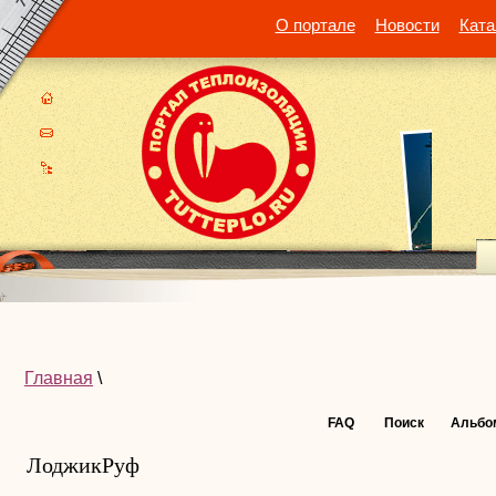
О портале
Новости
Ката
Главная
\
FAQ
Поиск
Альбо
ЛоджикРуф