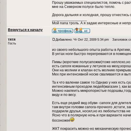
Прошу уважаемых специалистов, помочь с рас
мне на Северном полусе было тепло.
Дорога дальняя и холодная, прошу отнестись 
_________________
Мой папа троль. А я задаю интересные и неп
Вернуться к началу
тятя
Добавлено: Чт Окт 22, 2009 5:34 pm
Заголовок с
Гость
из своего небольшого опыта работы в Арктике,
В унтах ноги быстро перегреваются в помещен
Пимы (короткие полусапожки)тоже неплохо,но
есть сапоги кожанные у летунов на меху,хоро
Они на молнии и клапан есть молнию прикрыв
Мех при интенсивной носке сваливается и выт
Та к что валенки самое то.Однако у них есть 
интенсивным проходом людей(магазин ), как в
Можно наклеить микропористые подошвы,тогда
виду и по весу.
Есть еще редкий вид обуви- сапоги для длител
там внутри головки сапога-прочного ,кстати, з
подарили друзья, носил,но из любопытства не 
Ясно что в полярную ночь и при варианте начи
босоножек
ЖКТ покрасить можно-но механическую прочн