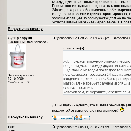
между двумя пластинами прочного пластика ег
Еще можно методом последовательного окунан
24часа,на хорошо обеспыленные,обезжиренны
конденсата,плесени и грибка гарантировано,н
замены изоляции на всем участке,только на п
Успехов вам,не мерзните,берегите себя. Ноги 
Вернуться к началу
Супер Корунд
Добавлено: Вс Ноя 22, 2009 4:42 pm
Заголовок с
Постоянный пользователь
тятя писал(а):
ЖКТ покрасить можно-но механическую 
подошвы,можно между двумя пластинами
Еще можно методом последовательного 
последующей просушкой 24часа,на хор
Зарегистрирован:
17.10.2009
конденсата,плесени и грибка гарантиро
Сообщения: 69
материал не требует замены изоляции 
следует постричь.
Успехов вам,не мерзните,берегите себя.
Да Вы шутник однако, это в Ваши рекомедаци
покажете? отзывы есть от полярников?
Вернуться к началу
тятя
Добавлено: Чт Янв 14, 2010 7:24 pm
Заголовок с
Гость