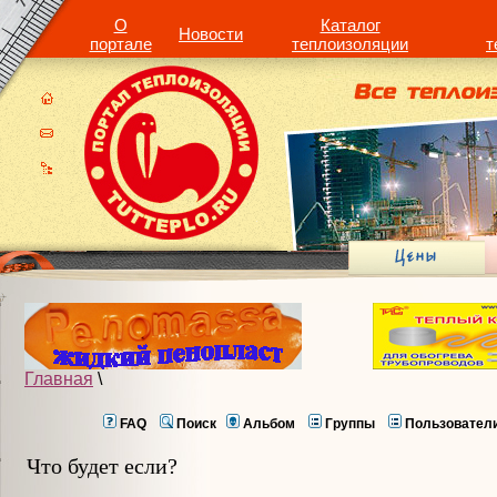
О
Каталог
Новости
портале
теплоизоляции
т
Главная
\
FAQ
Поиск
Альбом
Группы
Пользовател
Что будет если?