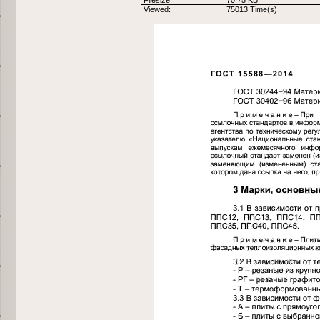
Filesize:
70.75 KB
Viewed:
75013 Time(s)