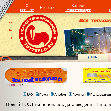
О
Каталог
Новости
портале
теплоизоляции
т
Главная
\
FAQ
Поиск
Альбом
Группы
Пользовател
Новый ГОСТ на пенопласт, дата введения 1 июля