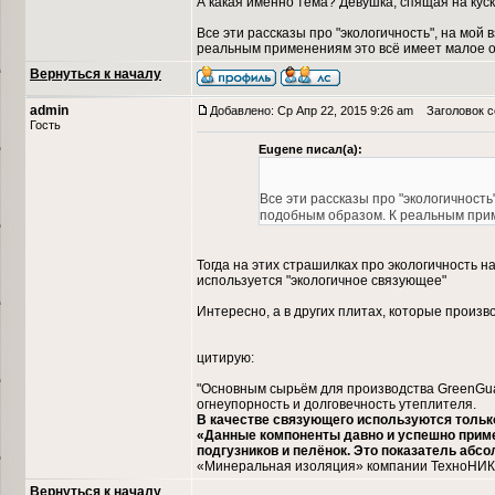
А какая именно тема? Девушка, спящая на куск
Все эти рассказы про "экологичность", на мо
реальным применениям это всё имеет малое 
Вернуться к началу
admin
Добавлено: Ср Апр 22, 2015 9:26 am
Заголовок со
Гость
Eugene писал(а):
Все эти рассказы про "экологичност
подобным образом. К реальным при
Тогда на этих страшилках про экологичность 
используется "экологичное связующее"
Интересно, а в других плитах, которые произ
цитирую:
"Основным сырьём для производства GreenGua
огнеупорность и долговечность утеплителя.
В качестве связующего используются тольк
«Данные компоненты давно и успешно приме
подгузников и пелёнок. Это показатель абс
«Минеральная изоляция» компании ТехноНИК
Вернуться к началу