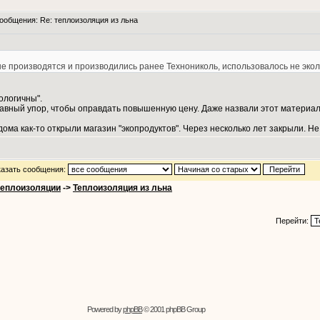
общения: Re: теплоизоляция из льна
рые производятся и производились ранее Технониколь, использовалось не эк
кологичны".
лавный упор, чтобы оправдать повышенную цену. Даже назвали этот материал 
дома как-то открыли магазин "экопродуктов". Через несколько лет закрыли. Не
азать сообщения:
теплоизоляции
->
Теплоизоляция из льна
Перейти:
Powered by
phpBB
© 2001 phpBB Group