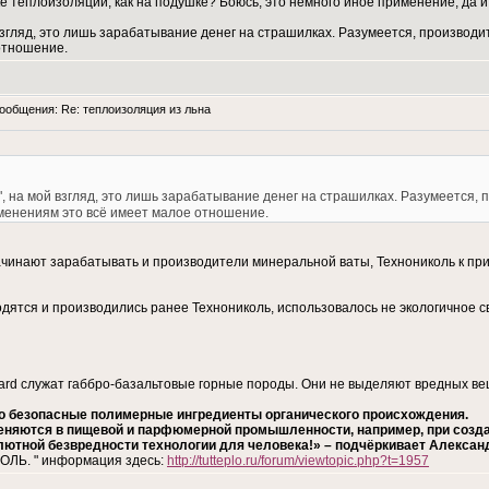
е теплоизоляции, как на подушке? Боюсь, это немного иное применение, да и 
й взгляд, это лишь зарабатывание денег на страшилках. Разумеется, произво
отношение.
общения: Re: теплоизоляция из льна
ь", на мой взгляд, это лишь зарабатывание денег на страшилках. Разумеется
менениям это всё имеет малое отношение.
начинают зарабатывать и производители минеральной ваты, Технониколь к пр
водятся и производились ранее Технониколь, использовалось не экологичное
rd служат габбро-базальтовые горные породы. Они не выделяют вредных ве
о безопасные полимерные ингредиенты органического происхождения.
няются в пищевой и парфюмерной промышленности, например, при создан
олютной безвредности технологии для человека!» – подчёркивает Алекса
ОЛЬ. " информация здесь:
http://tutteplo.ru/forum/viewtopic.php?t=1957