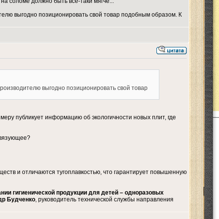
на соломе должно быть всё-таки мягче...
дителю выгодно позиционировать свой товар подобным образом. К
, производителю выгодно позиционировать свой товар
имеру публикует информацию об экологичности новых плит, где
 связующее?
ществ и отличаются тугоплавкостью, что гарантирует повышенную
ии гигиенической продукции для детей – одноразовых
ндр Будченко
, руководитель технической службы направления