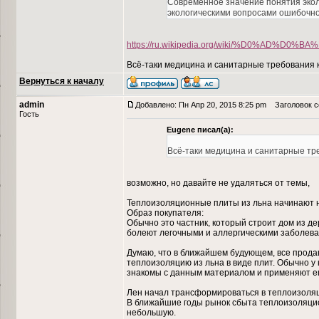
Современное значение понятия эколо
экологическими вопросами ошибочно
https://ru.wikipedia.org/wiki/%D0%AD
Всё-таки медицина и санитарные требования к
Вернуться к началу
admin
Добавлено: Пн Апр 20, 2015 8:25 pm
Заголовок со
Гость
Eugene писал(а):
Всё-таки медицина и санитарные тре
возможно, но давайте не удаляться от темы,
Теплоизоляционные плиты из льна начинают на
Образ покупателя:
Обычно это частник, который строит дом из де
болеют легочными и аллергическими заболева
Думаю, что в ближайшем будующем, все продав
теплоизоляцию из льна в виде плит. Обычно у
знакомы с данным материалом и применяют его
Лен начал трансформироваться в теплоизоляц
В ближайшие годы рынок сбыта теплоизоляционн
небольшую.