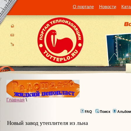
О портале
Новости
Ката
Главная
\
FAQ
Поиск
Альбом
Новый завод утеплителя из льна