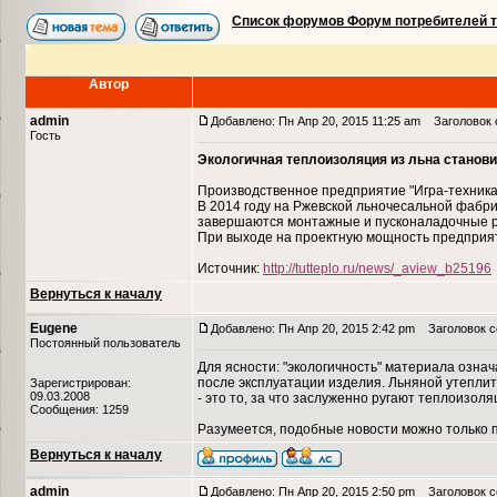
Список форумов Форум потребителей 
Автор
admin
Добавлено: Пн Апр 20, 2015 11:25 am
Заголовок с
Гость
Экологичная теплоизоляция из льна станови
Производственное предприятие "Игра-техника"
В 2014 году на Ржевской льночесальной фабри
завершаются монтажные и пусконаладочные ра
При выходе на проектную мощность предприяти
Источник:
http://tutteplo.ru/news/_aview_b25196
Вернуться к началу
Eugene
Добавлено: Пн Апр 20, 2015 2:42 pm
Заголовок с
Постоянный пользователь
Для ясности: "экологичность" материала озна
после эксплуатации изделия. Льняной утеплит
Зарегистрирован:
09.03.2008
- это то, за что заслуженно ругают теплоизо
Сообщения: 1259
Разумеется, подобные новости можно только 
Вернуться к началу
admin
Добавлено: Пн Апр 20, 2015 2:50 pm
Заголовок со