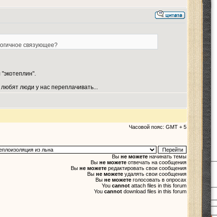
ологичное связующее?
"экотеплин".
 любят люди у нас переплачивать...
Часовой пояс: GMT + 5
Вы
не можете
начинать темы
Вы
не можете
отвечать на сообщения
Вы
не можете
редактировать свои сообщения
Вы
не можете
удалять свои сообщения
Вы
не можете
голосовать в опросах
You
cannot
attach files in this forum
You
cannot
download files in this forum