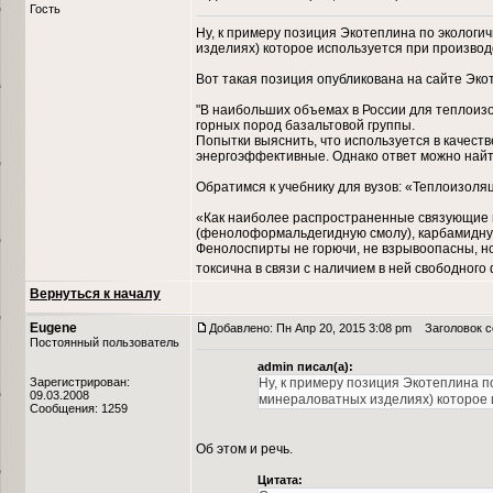
Гость
Ну, к примеру позиция Экотеплина по экологич
изделиях) которое используется при производ
Вот такая позиция опубликована на сайте Эко
"В наибольших объемах в России для теплоиз
горных пород базальтовой группы.
Попытки выяснить, что используется в качест
энергоэффективные. Однако ответ можно найти
Обратимся к учебнику для вузов: «Теплоизоляци
«Как наиболее распространенные связующие 
(фенолоформальдегидную смолу), карбамидну
Фенолоспирты не горючи, не взрывоопасны, но
токсична в связи с наличием в ней свободног
Вернуться к началу
Eugene
Добавлено: Пн Апр 20, 2015 3:08 pm
Заголовок со
Постоянный пользователь
admin писал(а):
Зарегистрирован:
Ну, к примеру позиция Экотеплина по
09.03.2008
минераловатных изделиях) которое 
Сообщения: 1259
Об этом и речь.
Цитата: