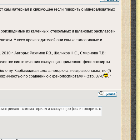
вают сам материал и связующее (если говорить о минераловатных
производимые из каменных, стекольных и шлаковых расплавов и
спехом. У всех производителей они самые экологичные и
010 г. Авторы: Рахимов Р.З., Шелихов Н.С., Смирнова Т.В.:
качестве синтетических связующих применяют фенолоспирты
олочку. Карбамидная смола негорюча, невзрывоопасна, но (!)
токсичностью по сравнению с фенолоспиртами» (стр. 87-8
. "
ассматривают сам материал и связующее (если говорить о