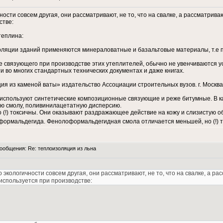
ности совсем другая, они рассматривают, не то, что на свалке, а рассматри
стве:
теплина:
оляции зданий применяются минераловатные и базальтовые материалы, т.е 
ве связующего при производстве этих утеплителей, обычно не увенчиваются у
 во многих стандартных технических документах и даже книгах.
я из каменой ваты» издательство Ассоциации строительных вузов. г. Москва. 2
используют синтетические композиционные связующие и реже битумные. В 
ю смолу, поливинилацетатную дисперсию.
 (!) токсичны. Они оказывают раздражающее действие на кожу и слизистую об
о формальдегида. Фенолоформальдегидная смола отличается меньшей, но (!) 
общения: Re: теплоизоляция из льна
 экологичности совсем другая, они рассматривают, не то, что на свалке, а р
используется при производстве: