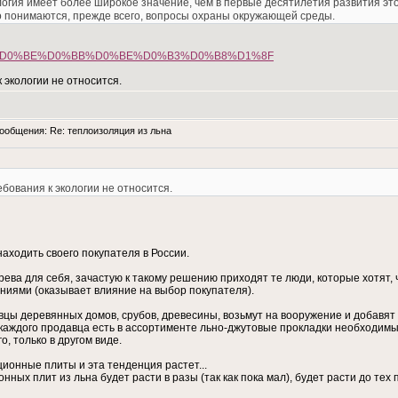
гия имеет более широкое значение, чем в первые десятилетия развития это
 понимаются, прежде всего, вопросы охраны окружающей среды.
%D0%BA%D0%BE%D0%BB%D0%BE%D0%B3%D0%B8%D1%8F
 экологии не относится.
общения: Re: теплоизоляция из льна
бования к экологии не относится.
ходить своего покупателя в России.
рева для себя, зачастую к такому решению приходят те люди, которые хотят, 
ниями (оказывает влияние на выбор покупателя).
цы деревянных домов, срубов, древесины, возьмут на вооружение и добавят 
 каждого продавца есть в ассортименте льно-джутовые прокладки необходимые
, только в другом виде.
ионные плиты и эта тенденция растет...
ых плит из льна будет расти в разы (так как пока мал), будет расти до тех 