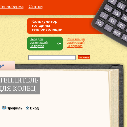
Теплобиржа
Статьи
Калькулятор
толщины
теплоизоляции
Вход для
Регистрация
организаций
организаций
на портал
на портале
Профиль
Вход