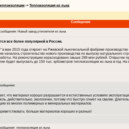
теплоизоляции
->
Теплоизоляция из льна
Сообщение
ообщения: Новый завод утеплителя из льна
тся все более популярной в России.
 в мае 2015 года откроет на Ржевской льночесальной фабрике производство 
ке началось строительство нового производства по выпуску натурального ст
боты. На реконструкцию израсходовано свыше 288 млн рублей. Открытие про
е будет выпускать до 150 тыс. кубометров теплоизоляции из льна в год. На 
ообщения:
чает, что материал хорошо разрушается в естественных условиях эксплуатац
ель, действительно, экологичен, потому что быстро сгниет на свалке. Длите
ляцию из многих полимерных и минеральных материалов.
приветствовать: больше материалов хороших и разных!
общения: теплоизоляция из льна