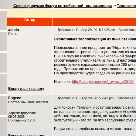
Список форумов Форум потребителей теплоизоляции
->
Теплоизол
Автор
admin
Добавлено: Пн Апр 20, 2015 11:25 am
Заголовок с
Гость
Экологичная теплоизоляция из льна станови
Производственное предприятие "Игра-техника"
экологичного строительного утеплителя из льн
В 2014 году на Ржевской льночесальной фабри
строительного утеплителя из льна. В настоя
реконструкцию израсходовано свыше 288 млн 
года. При выходе на проектную мощность предп
На производстве будет создано 65 рабочих ме
Источник:
http://tutteplo.ru/news/_aview_b25196
Вернуться к началу
Eugene
Добавлено: Пн Апр 20, 2015 2:42 pm
Заголовок с
Постоянный пользователь
Для ясности: "экологичность" материала озна
не нанося излишнего вреда
окружающей сред
Зарегистрирован:
действительно, экологичен, потому что быстр
09.03.2008
эксплуатации - это то, за что заслуженно ру
Сообщения: 1259
Разумеется, подобные новости можно только 
Вернуться к началу