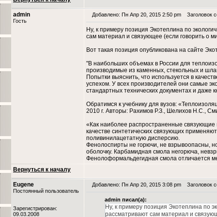
admin
Добавлено: Пн Апр 20, 2015 2:50 pm
Заголовок со
Гость
Ну, к примеру позиция Экотеплина по экологич
сам материал и связующее (если говорить о м
Вот такая позиция опубликована на сайте Эко
"В наибольших объемах в России для теплоиз
производимые из каменных, стекольных и шлак
Попытки выяснить, что используется в качест
успехом. У всех производителей они самые эк
стандартных технических документах и даже к
Обратимся к учебнику для вузов: «Теплоизоляц
2010 г. Авторы: Рахимов Р.З., Шелихов Н.С., См
«Как наиболее распространенные связующие 
качестве синтетических связующих применяю
поливинилацетатную дисперсию.
Фенолоспирты не горючи, не взрывоопасны, но
оболочку. Карбамидная смола негорюча, невзры
Фенолоформальдегидная смола отличается мен
Вернуться к началу
Eugene
Добавлено: Пн Апр 20, 2015 3:08 pm
Заголовок со
Постоянный пользователь
admin писал(а):
Ну, к примеру позиция Экотеплина по эк
Зарегистрирован:
рассматривают сам материал и связующ
09.03.2008