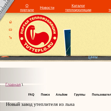
О
Каталог
Новости
портале
теплоизоляции
т
Главная
\
FAQ
Поиск
Альбом
Группы
Пользовате
Новый завод утеплителя из льна