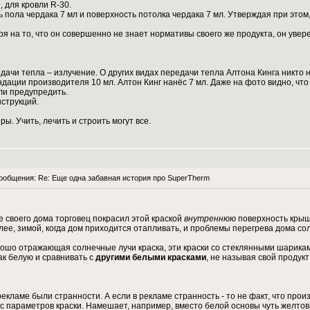
 для кровли R-30.
ола чердака 7 мл и поверхность потолка чердака 7 мл. Утверждая при этом,
 на то, что он совершенно не знает нормативы своего же продукта, он уверен
дачи тепла – излучение. О других видах передачи тепла Алтона Кинга никто 
ации производителя 10 мл. Алтон Кинг нанёс 7 мл. Даже на фото видно, что
ли предупредить.
струкций.
. Учить, лечить и строить могут все.
общения: Re: Еще одна забавная история про SuperTherm
е своего дома торговец покрасил этой краской
внутреннюю
поверхность крыши
лее, зимой, когда дом приходится отапливать, и проблемы перегрева дома со
рошо отражающая солнечные лучи краска, эти краски со стеклянными шариками
ак белую и сравнивать с
другими белыми красками
, не называя свой продукт
рекламе были странности. А если в рекламе странность - то не факт, что прои
с параметров краски. Намешает, например, вместо белой основы чуть желто