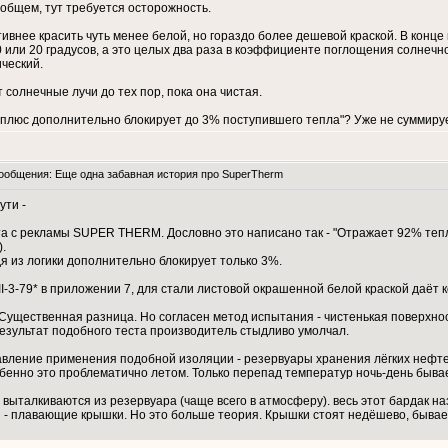
 общем, тут требуется осторожность.
внее красить чуть менее белой, но гораздо более дешевой краской. В конце к
 или 20 градусов, а это целых два раза в коэффициенте поглощения солнечно
ческий.
солнечные лучи до тех пор, пока она чистая.
ли "плюс дополнительно блокирует до 3% поступившего тепла"? Уже не суммир
общения: Еще одна забавная история про SuperTherm
ути -
та с рекламы SUPER THERM. Дословно это написано так - "Отражает 92% тепл
.
я из логики дополнительно блокирует только 3%.
I-3-79* в приложении 7, для стали листовой окрашенной белой краской даёт
 Существенная разница. Но согласен метод испытания - чистенькая поверхн
 результат подобного теста производитель стыдливо умолчал.
авление применения подобной изоляции - резервуары хранения лёгких нефтеп
обенно это проблематично летом. Только перепад температур ночь-день бывае
выталкиваются из резервуара (чаще всего в атмосферу). весь этот бардак н
 - плавающие крышки. Но это больше теория. Крышки стоят недёшево, бывает 