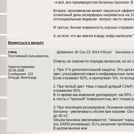
- и всё, все преимущества белизны пропали. В
Второе: экономически может оказаться эффекти
солнечный день резервуары нагреваться на 10
потенциальным лидером - вопрос чисто практи
И третье. Белая поверхность хорошо отражает 
А, кстати, что вы имели в виду, когда написа
Вернуться к началу
спец
Добавлено: Вт Сен 23, 2014 4:50 pm
Заголовок со
Постоянный пользователь
Отвечу, не совсем по порядку вопросов, но по с
Зарегистрирован:
1. Про 3 % дополнительной защиты. Это цита
16.05.2008
свет, ультрафиолетовые и инфракрасные лучи)
Сообщения: 123
Откуда: Волгоград
Если отражает 92%, а пропускает 5%, то исход
2. Про белый цвет. Наш старый добрый СНиП I
отражение 55%.
В то время как компания декларирует аж 95%.
и тесты с "грязной" поверхностью, вот только
3. Про изоляцию резервуаров. Основное напр
бензина - увеличивать объём при нагреве. Ос
до 30 оС.
Объём бензина увеличивается, "лишние" пары 
(на 10000 резервуар). Есть решение проблемы
В целом многие ком