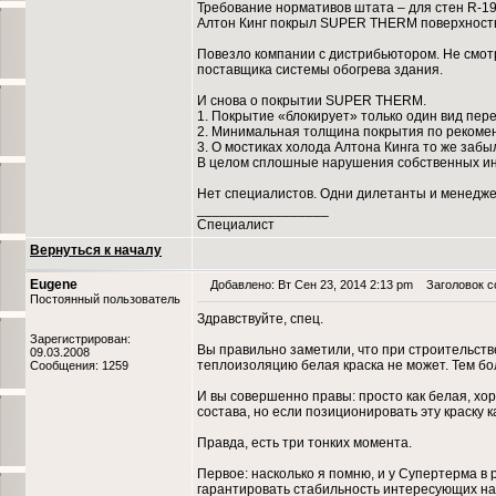
Требование нормативов штата – для стен R-19,
Алтон Кинг покрыл SUPER THERM поверхность п
Повезло компании с дистрибьютором. Не смотря
поставщика системы обогрева здания.
И снова о покрытии SUPER THERM.
1. Покрытие «блокирует» только один вид пере
2. Минимальная толщина покрытия по рекоменд
3. О мостиках холода Алтона Кинга то же забы
В целом сплошные нарушения собственных ин
Нет специалистов. Одни дилетанты и менеджеры
_________________
Специалист
Вернуться к началу
Eugene
Добавлено: Вт Сен 23, 2014 2:13 pm
Заголовок со
Постоянный пользователь
Здравствуйте, спец.
Зарегистрирован:
Вы правильно заметили, что при строительств
09.03.2008
теплоизоляцию белая краска не может. Тем бо
Сообщения: 1259
И вы совершенно правы: просто как белая, хо
состава, но если позиционировать эту краску к
Правда, есть три тонких момента.
Первое: насколько я помню, и у Супертерма в 
гарантировать стабильность интересующих на