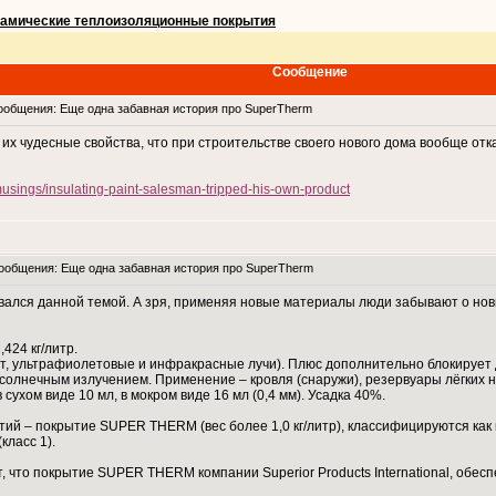
амические теплоизоляционные покрытия
Сообщение
общения: Еще одна забавная история про SuperTherm
 их чудесные свойства, что при строительстве своего нового дома вообще от
musings/insulating-paint-salesman-tripped-his-own-product
общения: Еще одна забавная история про SuperTherm
вался данной темой. А зря, применяя новые материалы люди забывают о нов
424 кг/литр.
т, ультрафиолетовые и инфракрасные лучи). Плюс дополнительно блокирует 
солнечным излучением. Применение – кровля (снаружи), резервуары лёгких н
хом виде 10 мл, в мокром виде 16 мл (0,4 мм). Усадка 40%.
тий – покрытие SUPER THERM (вес более 1,0 кг/литр), классифицируются ка
ласс 1).
, что покрытие SUPER THERM компании Superior Products International, обе