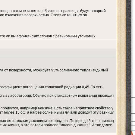
онцов, как мне кажется, обычно нет разницы, будут в жаркий
го излечения поверхностью. Стоит ли гоняться за
уете ли вы африканских слонов с резиновыми уточками?
а от поверхности, блокирует 95% солнечного тепла (видимый
 коэффициент поглощения солнечной радиации 0,45. То есть
ость в лаборатории. Обычно при стандартном испытании проводят
родуктов, например бензина. Есть такое неприятное свойство у
т более 15 оС, а нагрев солнечными лучами доводит эту разницу
азывается малым дыханием резервуара. Потери до 3 тонн в месяц
их клинит, а это потери поболее "малого дыхания". И так далее.