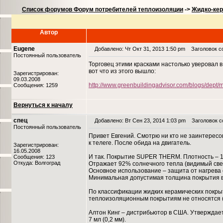
Список форумов Форум потребителей теплоизоляции
->
Жидко-кер
Автор
Eugene
Добавлено: Чт Окт 31, 2013 1:50 pm
Заголовок со
Постоянный пользователь
Торговец этими красками настолько уверовал в
вот что из этого вышло:
Зарегистрирован:
09.03.2008
http://www.greenbuildingadvisor.com/blogs/dept/
Сообщения: 1259
Вернуться к началу
спец
Добавлено: Вт Сен 23, 2014 1:03 pm
Заголовок со
Постоянный пользователь
Привет Евгений. Смотрю ни кто не заинтересо
к телеге. После обида на двигатель.
Зарегистрирован:
16.05.2008
И так. Покрытие SUPER THERM. Плотность – 1,
Сообщения: 123
Откуда: Волгоград
Отражает 92% солнечного тепла (видимый све
Основное использование – защита от нагрева 
Минимальная допустимая толщина покрытия в су
По классификации жидких керамических покры
теплоизоляционным покрытиям не относятся (к
Алтон Кинг – дистрибьютор в США. Утверждает
7 мл (0,2 мм).