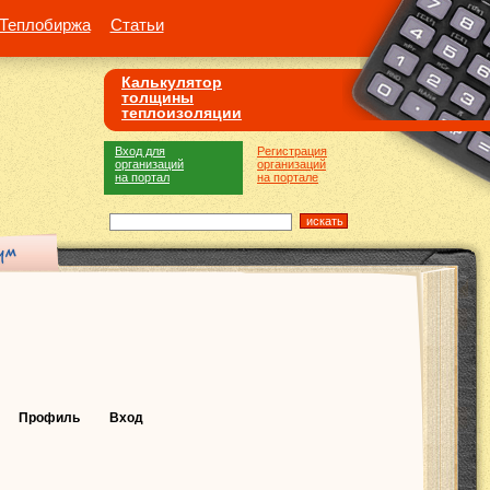
Теплобиржа
Статьи
Калькулятор
толщины
теплоизоляции
Вход для
Регистрация
организаций
организаций
на портал
на портале
Профиль
Вход