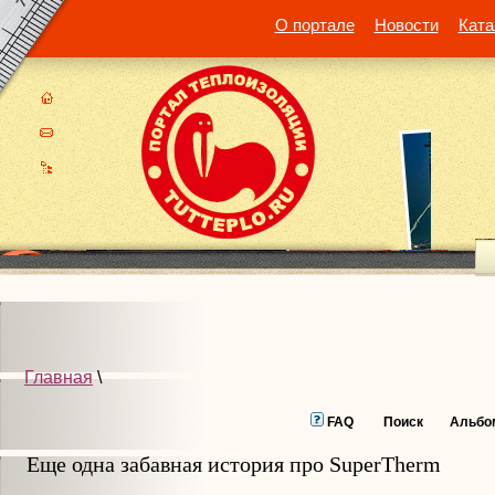
О портале
Новости
Ката
Главная
\
FAQ
Поиск
Альбо
Еще одна забавная история про SuperTherm