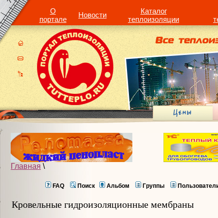
О
Каталог
Новости
портале
теплоизоляции
т
Главная
\
FAQ
Поиск
Альбом
Группы
Пользовател
Кровельные гидроизоляционные мембраны