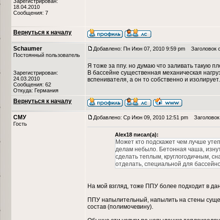
Зарегистрирован:
18.04.2010
Сообщения: 7
Вернуться к началу
Schaumer
Добавлено: Пн Июн 07, 2010 9:59 pm
Заголовок 
Постоянный пользователь
Я тоже за ппу. но думаю что заливать такую 
В бассейне существенная механическая нагрузка
Зарегистрирован:
24.03.2010
вспенивателя, а он то собственно и изолирует.
Сообщения: 62
Откуда: Германия
Вернуться к началу
СМУ
Добавлено: Ср Июн 09, 2010 12:51 pm
Заголовок 
Гость
Alex18 писал(а):
Может кто подскажет чем лучше утепл
делам небыло. Бетонная чаша, изнут
сделать теплым, круглогодичным, сн
отделать, специальной для бассейно
На мой взгляд, тоже ППУ более подходит в да
ППУ напылительный, напылить на стены сущес
состав (полимочевину).