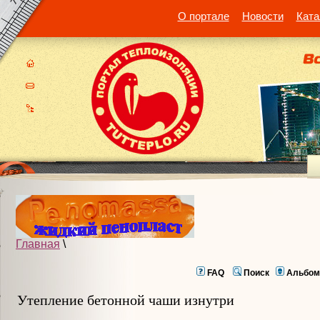
О портале
Новости
Ката
Главная
\
FAQ
Поиск
Альбом
Утепление бетонной чаши изнутри