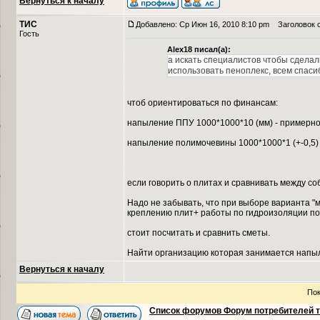
Вернуться к началу
ТИС
Добавлено: Ср Июн 16, 2010 8:10 pm
Заголовок 
Гость
Alex18 писал(а):
а искать специалистов чтобы сделал
использовать пеноплекс, всем спасиб
чтоб ориентироваться по финансам:
напыление ППУ 1000*1000*10 (мм) - примерно 
напыление полимочевины 1000*1000*1 (+-0,5) 
если говорить о плитах и сравнивать между с
Надо не забывать, что при выборе варианта "
креплению плит+ работы по гидроизоляции по
стоит посчитать и сравнить сметы.
Найти организацию которая занимается напыл
Вернуться к началу
Пок
Список форумов Форум потребителей 