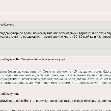
сообщения:
площадь муторное дело - по моему мнению оптимальный вариант это плиты ппу
 на стенки не предвидится так что вполне хватит 60 -80 кг/м³ да и изолирует
сообщения: Re: Утепление бетонной чаши изнутри
ить бетонную чашу изнутри. Смысл в том, что лет 15 назад, построили бассе
ри отделана плиткой, вода без обогрева, так сказать летний вариант, но под
аружи утеплить возможности уже нет, только изнутри, толщина стенки 25 см, 
в. Какие материалы для утепления можно применить, народ советует пенопле
нной ситуации.
твующего бассейна (толщину согласно расчета), а сверху покрыть не специ