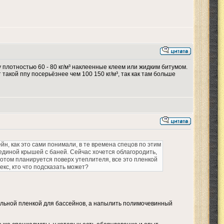
 плотностью 60 - 80 кг/м³ наклеенные клеем или жидким битумом.
 такой ппу посерьёзнее чем 100 150 кг/м³, так как там больше
йн, как это сами понимали, в те времена спецов по этим
 единой крышей с баней. Сейчас хочется облагородить,
потом планируется поверх утеплителя, все это пленкой
кс, кто что подсказать может?
альной пленкой для бассейнов, а напылить полимочевинный