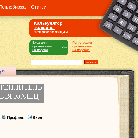
Теплобиржа
Статьи
Калькулятор
толщины
теплоизоляции
Вход для
Регистрация
организаций
организаций
на портал
на портале
Профиль
Вход