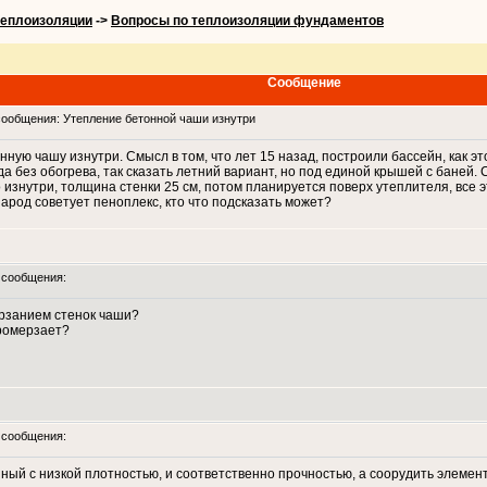
теплоизоляции
->
Вопросы по теплоизоляции фундаментов
Сообщение
ообщения: Утепление бетонной чаши изнутри
ную чашу изнутри. Смысл в том, что лет 15 назад, построили бассейн, как э
а без обогрева, так сказать летний вариант, но под единой крышей с баней. 
 изнутри, толщина стенки 25 см, потом планируется поверх утеплителя, все 
род советует пеноплекс, кто что подсказать может?
сообщения:
ерзанием стенок чаши?
промерзает?
сообщения:
ный с низкой плотностью, и соответственно прочностью, а соорудить элемент