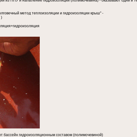
и из ППУ и напыление гидроизоляции (полимочевина) - оказывают одни и те
олговечный метод теплоизоляции и гидроизоляции крыш" -
)
изоляция+гидроизоляция
ляют бассейн гидроизоляционным составом (полимочевиной)