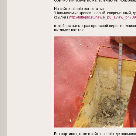
Обычно эти услуги по напылению теплоизоляци
На сайте tutteplo есть статья
"Напыляемые кровли - новый, современный, д
ссылка (
http://tutteplo.ru/news/_p8_aview_b4739
в этой статье как раз про такой пирог тепло
выглядит вот так:
Вот картинка, тоже с сайта tutteplo где напы