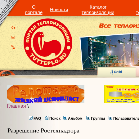
О
Каталог
Новости
портале
теплоизоляции
т
Главная
\
FAQ
Поиск
Альбом
Группы
Пользовател
Разрешение Ростехнадзора