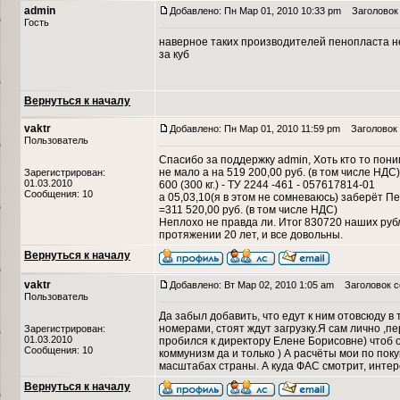
admin
Добавлено: Пн Мар 01, 2010 10:33 pm
Заголовок 
Гость
наверное таких производителей пенопласта не
за куб
Вернуться к началу
vaktr
Добавлено: Пн Мар 01, 2010 11:59 pm
Заголовок 
Пользователь
Спасибо за поддержку admin, Хоть кто то пони
не мало а на 519 200,00 руб. (в том числе НДС
Зарегистрирован:
01.03.2010
600 (300 кг.) - ТУ 2244 -461 - 057617814-01
Сообщения: 10
а 05,03,10(я в этом не сомневаюсь) заберёт Пен
=311 520,00 руб. (в том числе НДС)
Неплохо не правда ли. Итог 830720 наших рубли
протяжении 20 лет, и все довольны.
Вернуться к началу
vaktr
Добавлено: Вт Мар 02, 2010 1:05 am
Заголовок с
Пользователь
Да забыл добавить, что едут к ним отовсюду в 
номерами, стоят ждут загрузку.Я сам лично ,пер
Зарегистрирован:
01.03.2010
пробился к директору Елене Борисовне) чтоб о
Сообщения: 10
коммунизм да и только ) А расчёты мои по пок
масштабах страны. А куда ФАС смотрит, интер
Вернуться к началу