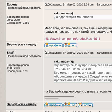
Eugene
Добавлено: Вт Мар 02, 2010 3:39 pm
Заголовок с
Постоянный пользователь
vaktr писал(а):
Зарегистрирован:
Да здравствует монополия.
09.03.2008
Сообщения: 1259
Мало того, что монополия, так еще и коэффиц
градус, и неизвестно при какой температуре.
http://www.incompen.ru/product/tech.html
Вернуться к началу
ShaR
Добавлено: Вт Мар 02, 2010 7:17 pm
Заголовок со
Постоянный пользователь
vaktr писал(а):
Зарегистрирован:
Здравствуйте .Ищу производителя пеноп
11.03.2009
ТУ 2244-461-05761784-01
Сообщения: 179
Кто может произвести такой пенопласт.?
оборонщики в очередь!!! Создайте им 
протяжении 20 лет. И я думаю это не пр
- а Вы, vaktr, куда его реализовываете, если не
_________________
--------------
Вернуться к началу