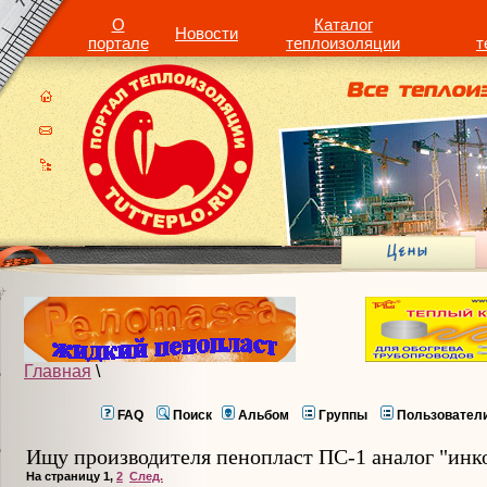
О
Каталог
Новости
портале
теплоизоляции
т
Главная
\
FAQ
Поиск
Альбом
Группы
Пользовател
Ищу производителя пенопласт ПС-1 аналог "инк
На страницу
1
,
2
След.