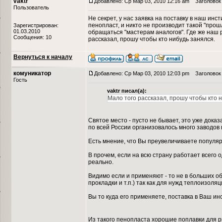
vaktr
Добавлено: Ср Мар 03, 2010 12:16 am
Заголовок 
Пользователь
Не секрет, у нас заявка на поставку в наш инст
пенопласт, и никто не производит такой "прошл
Зарегистрирован:
01.03.2010
обращаться "мастерам аналогов". Где же наш 
Сообщения: 10
рассказал, прошу чтобы кто нибудь занялся.
Вернуться к началу
комуникатор
Добавлено: Ср Мар 03, 2010 12:03 pm
Заголовок 
Гость
vaktr писал(а):
Мало того рассказал, прошу чтобы кто 
Святое место - пусто не бывает, это уже дока
по всей России организовалось много заводов
Есть мнение, что Вы преувеличиваете популяр
В прочем, если на всю страну работает всего 
реально.
Видимо если и применяют - то не в больших объ
прокладки и т.п.) так как для нужд теплоизол
Вы то куда его применяете, поставка в Ваш ин
Из такого пенопласта хорошие поплавки для 