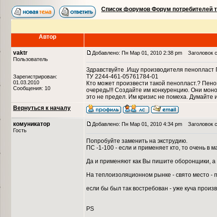
Список форумов Форум потребителей 
Автор
vaktr
Добавлено: Пн Мар 01, 2010 2:38 pm
Заголовок с
Пользователь
Здравствуйте .Ищу производителя пенопласт П
ТУ 2244-461-05761784-01
Зарегистрирован:
01.03.2010
Кто может произвести такой пенопласт.? Пенопл
Сообщения: 10
очередь!!! Создайте им конкуренцию. Они мон
это не предел. Им кризис не помеха. Думайте 
Вернуться к началу
комуникатор
Добавлено: Пн Мар 01, 2010 4:34 pm
Заголовок с
Гость
Попробуйте заменить на экструдию.
ПС -1-100 - если и применяет кто, то очень в
Да и применяют как Вы пишите оборонщики, а 
На теплоизоляционном рынке - свято место - п
если бы был так востребован - уже куча прои
PS