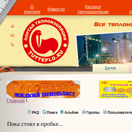
О
Каталог
Новости
портале
теплоизоляции
т
Главная
\
FAQ
Поиск
Альбом
Группы
Пользовател
Пока стоял в пробке...