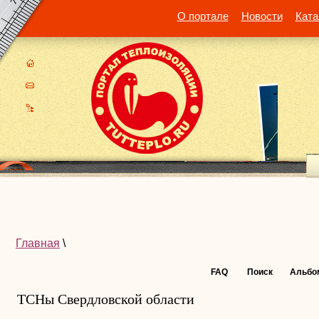
О портале
Новости
Ката
Главная
\
FAQ
Поиск
Альбо
ТСНы Свердловской области