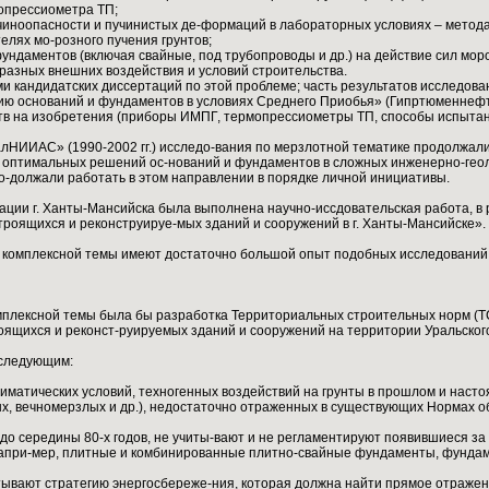
опрессиометра ТП;
учиноопасности и пучинистых де-формаций в лабораторных условиях – мето
елях мо-розного пучения грунтов;
фундаментов (включая свайные, под трубопроводы и др.) на действие сил мор
разных внешних воздействия и условий строительства.
и кандидатских диссертаций по этой проблеме; часть результатов исследова
ию оснований и фундаментов в условиях Среднего Приобья» (Гипртюменнефте
ств на изобретения (приборы ИМПГ, термопрессиометры ТП, способы испытани
лНИИАС» (1990-2002 гг.) исследо-вания по мерзлотной тематике продолжалис
 оптимальных решений ос-нований и фундаментов в сложных инженерно-геолог
ро-должали работать в этом направлении в порядке личной инициативы.
трации г. Ханты-Мансийска была выполнена научно-иссдовательская работа, в
роящихся и реконструируе-мых зданий и сооружений в г. Ханты-Мансийске».
 комплексной темы имеют достаточно большой опыт подобных исследований 
плексной темы была бы разработка Территориальных строительных норм (ТС
ящихся и реконст-руируемых зданий и сооружений на территории Уральског
 следующим:
иматических условий, техногенных воздействий на грунты в прошлом и насто
х, вечномерзлых и др.), недостаточно отраженных в существующих Нормах о
до середины 80-х годов, не учиты-вают и не регламентируют появившиеся 
апри-мер, плитные и комбинированные плитно-свайные фундаменты, фундамен
тывают стратегию энергосбереже-ния, которая должна найти прямое отраже