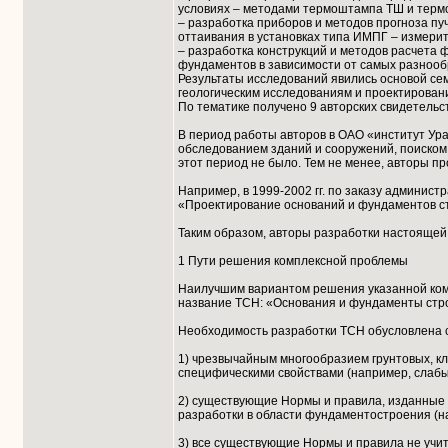
условиях – методами термоштампа ТШ и терм
– разработка приборов и методов прогноза п
оттаивания в установках типа ИМПГ – измерит
– разработка конструкций и методов расчета 
фундаментов в зависимости от самых разнооб
Результаты исследований явились основой сем
геологическим исследованиям и проектирован
По тематике получено 9 авторских свидетель
В период работы авторов в ОАО «институт Ура
обследованием зданий и сооружений, поиском
этот период не было. Тем не менее, авторы п
Например, в 1999-2002 гг. по заказу админис
«Проектирование оснований и фундаментов ст
Таким образом, авторы разработки настоящей
1 Пути решения комплексной проблемы
Наилучшим вариантом решения указанной ком
название ТСН: «Основания и фундаменты стро
Необходимость разработки ТСН обусловлена
1) чрезвычайным многообразием грунтовых, кл
специфическими свойствами (например, слабы
2) существующие Нормы и правила, изданные 
разработки в области фундаментостроения (н
3) все существующие Нормы и правила не учи