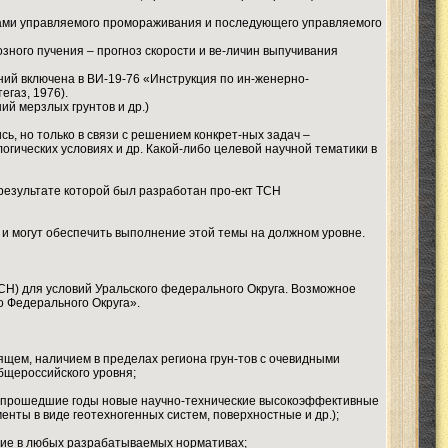
дами управляемого промораживания и последующего управляемого
озного пучения – прогноз скорости и ве-личин выпучивания
ний включена в ВИ-19-76 «Инструкция по ин-женерно-
газ, 1976).
й мерзлых грунтов и др.)
ь, но только в связи с решением конкрет-ных задач –
ических условиях и др. Какой-либо целевой научной тематики в
 результате которой был разработан про-ект ТСН
и могут обеспечить выполнение этой темы на должном уровне.
Н) для условий Уральского федерального Округа. Возможное
о Федерального Округа».
ящем, наличием в пределах региона грун-тов с очевидными
бщероссийского уровня;
за прошедшие годы новые научно-технические высокоэффективные
ты в виде геотехногенных систем, поверхностные и др.);
ние в любых разрабатываемых нормативах;