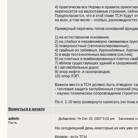
4) практически все Нормы и правила ориентир
переносятся на малоэтажные строения; сейча
Предполагается, что в этой главе ТСН будут 
на всех, в том числе – особых, разновидностях
Примерный перечень типов оснований фундам
1) на естественном основании;
2) на слабых и неравномерно сжимаемых грун
3) поверхностные (теплоизолированные);
4) свайные из забивных, буронабивных, бурои
5) в виде геотехногенных массивов (систем);
6) на плитных и комбинированных плитно-сва
7) вблизи существующих зданий и сооружений;
8 ) автомобильных дорог;
9) опор нефте- и газопроводов;
10) опор ЛЭП.
Важное место в ТСН должно быть отведено та
- тепловая защита заглубленных строений (подв
- научно-техническое сопровождение строител
По п. 1-10 могу развернуто написать (но пока не
Вернуться к началу
admin
Добавлено: Чт Окт 25, 2007 5:02 pm
Заголовок с
Гость
На сегодняшний день некоторые из них уже го
Кровли - есть ТСН