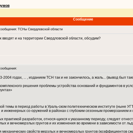
румов
Сообщение
ообщения: ТСНы Свердловской области
 вводят и на территории Свердловской области, обсудим?
сообщения:
004 годах, ... , изданием ТСН так и не закончилось, а жаль... (вывод был так
комплексного решения проблемы устройства оснований и фундаментов в услов
рунтах»
й темы в период работы в Ураль-ском политехническом институте (ныне УГТУ-
 и инженерных со-оружений в районах с глубоким сезонным промерзанием и 
х практикой разработок, относя-щихся к указанному периоду, следует отнест
лых и вечномерзлых грунтов и их изменения во времени в зависимости от ль
я механических свойств мерзлых и вечномерзлых грунтов (коэффициентов сжи