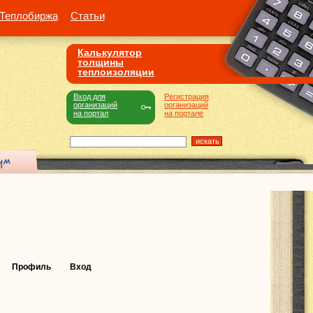
Теплобиржа
Статьи
Калькулятор
толщины
теплоизоляции
Вход для
Регистрация
организаций
организаций
на портал
на портале
Профиль
Вход