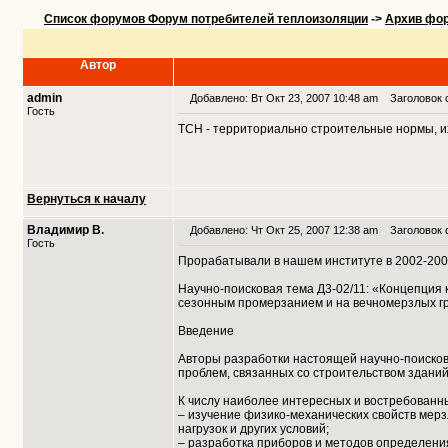
Список форумов Форум потребителей теплоизоляции
->
Архив фо
Автор
admin
Добавлено: Вт Окт 23, 2007 10:48 am
Заголовок с
Гость
ТСН - территориально строительные нормы, их
Вернуться к началу
Владимир В.
Добавлено: Чт Окт 25, 2007 12:38 am
Заголовок 
Гость
Прорабатывали в нашем институте в 2002-2003-2
Научно-поисковая тема Д3-02/11: «Концепция 
сезонным промерзанием и на вечномерзлых г
Введение
Авторы разработки настоящей научно-поисково
проблем, связанных со строительством зданий
К числу наиболее интересных и востребованны
– изучение физико-механических свойств мерз
нагрузок и других условий;
– разработка приборов и методов определени