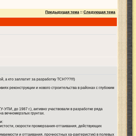
Предыдущая тема
::
Следующая тема
ой, а кто заплатит за разработку ТСН???!!!)
иях реконструкции и нового строительства в районах с глубоким
УПИ, до 1987 г.), активно участвовали в разработке ряда
на вечномерзлых грунтах.
и:
дистости, скорости промерзания-оттаивания, действующих
маемости и оттаивания, прочностных ха-рактеристик) в полевых