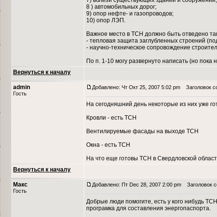
7) вблизи существующих зданий и сооружений;
8 ) автомобильных дорог;
9) опор нефте- и газопроводов;
10) опор ЛЭП.
Важное место в ТСН должно быть отведено та
- тепловая защита заглубленных строений (подв
- научно-техническое сопровождение строител
По п. 1-10 могу развернуто написать (но пока не
Вернуться к началу
admin
Добавлено: Чт Окт 25, 2007 5:02 pm
Заголовок с
Гость
На сегодняшний день некоторые из них уже го
Кровли - есть ТСН
Вентилируемые фасады на выходе ТСН
Окна - есть ТСН
На что еще готовы ТСН в Свердловской области
Вернуться к началу
Макс
Добавлено: Пт Dec 28, 2007 2:00 pm
Заголовок с
Гость
Добрые люди помогите, есть у кого нибудь ТС
програмка для составления энергопаспорта.