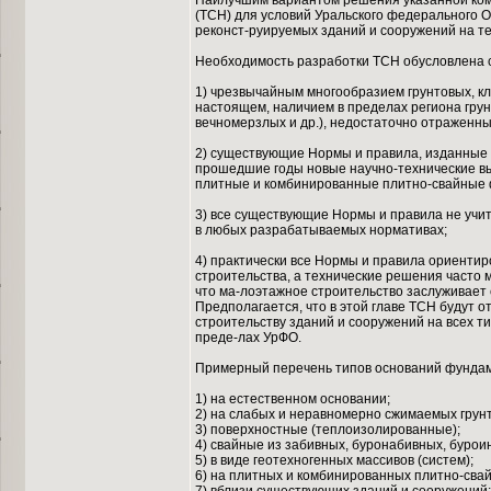
Наилучшим вариантом решения указанной ком
(ТСН) для условий Уральского федерального 
реконст-руируемых зданий и сооружений на т
Необходимость разработки ТСН обусловлена
1) чрезвычайным многообразием грунтовых, кл
настоящем, наличием в пределах региона гру
вечномерзлых и др.), недостаточно отраженн
2) существующие Нормы и правила, изданные д
прошедшие годы новые научно-технические в
плитные и комбинированные плитно-свайные ф
3) все существующие Нормы и правила не учи
в любых разрабатываемых нормативах;
4) практически все Нормы и правила ориенти
строительства, а технические решения часто 
что ма-лоэтажное строительство заслуживает
Предполагается, что в этой главе ТСН будут 
строительству зданий и сооружений на всех ти
преде-лах УрФО.
Примерный перечень типов оснований фундам
1) на естественном основании;
2) на слабых и неравномерно сжимаемых грун
3) поверхностные (теплоизолированные);
4) свайные из забивных, буронабивных, бурои
5) в виде геотехногенных массивов (систем);
6) на плитных и комбинированных плитно-сва