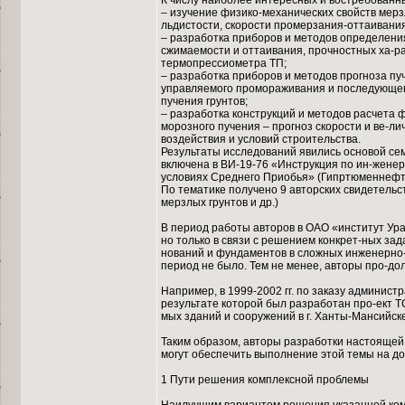
К числу наиболее интересных и востребованны
– изучение физико-механических свойств мерз
льдистости, скорости промерзания-оттаивания
– разработка приборов и методов определени
сжимаемости и оттаивания, прочностных ха-р
термопрессиометра ТП;
– разработка приборов и методов прогноза п
управляемого промораживания и последующего
пучения грунтов;
– разработка конструкций и методов расчета 
морозного пучения – прогноз скорости и ве-
воздействия и условий строительства.
Результаты исследований явились основой сем
включена в ВИ-19-76 «Инструкция по ин-жене
условиях Среднего Приобья» (Гипртюменнефте
По тематике получено 9 авторских свидетель
мерзлых грунтов и др.)
В период работы авторов в ОАО «институт Ур
но только в связи с решением конкрет-ных за
нований и фундаментов в сложных инженерно-г
период не было. Тем не менее, авторы про-до
Например, в 1999-2002 гг. по заказу админис
результате которой был разработан про-ект 
мых зданий и сооружений в г. Ханты-Мансийск
Таким образом, авторы разработки настояще
могут обеспечить выполнение этой темы на д
1 Пути решения комплексной проблемы