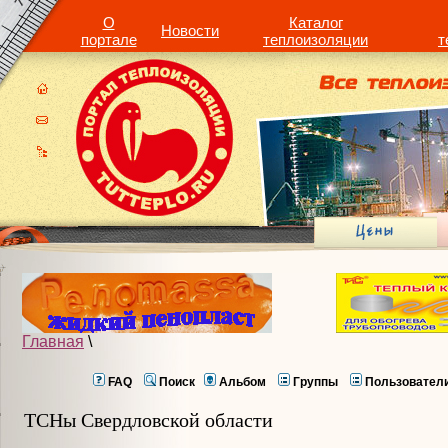
О
Каталог
Новости
портале
теплоизоляции
т
Главная
\
FAQ
Поиск
Альбом
Группы
Пользовател
ТСНы Свердловской области