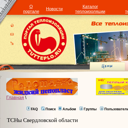
О
Каталог
Новости
портале
теплоизоляции
т
Главная
\
FAQ
Поиск
Альбом
Группы
Пользовател
ТСНы Свердловской области