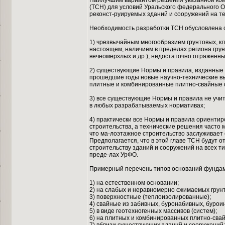
Наилучшим вариантом решения указанной ком
(ТСН) для условий Уральского федерального 
реконст-руируемых зданий и сооружений на т
Необходимость разработки ТСН обусловлена
1) чрезвычайным многообразием грунтовых, кл
настоящем, наличием в пределах региона гру
вечномерзлых и др.), недостаточно отраженн
2) существующие Нормы и правила, изданные д
прошедшие годы новые научно-технические в
плитные и комбинированные плитно-свайные ф
3) все существующие Нормы и правила не учи
в любых разрабатываемых нормативах;
4) практически все Нормы и правила ориенти
строительства, а технические решения часто 
что ма-лоэтажное строительство заслуживает
Предполагается, что в этой главе ТСН будут 
строительству зданий и сооружений на всех ти
преде-лах УрФО.
Примерный перечень типов оснований фундам
1) на естественном основании;
2) на слабых и неравномерно сжимаемых грун
3) поверхностные (теплоизолированные);
4) свайные из забивных, буронабивных, бурои
5) в виде геотехногенных массивов (систем);
6) на плитных и комбинированных плитно-сва