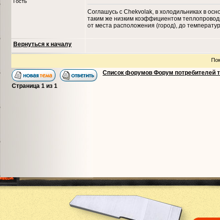
Гость
Соглашусь с Chekvolak, в холодильниках в ос
таким же низким коэффициентом теплопроводно
от места расположения (город), до температу
Вернуться к началу
Пок
Список форумов Форум потребителей 
Страница
1
из
1