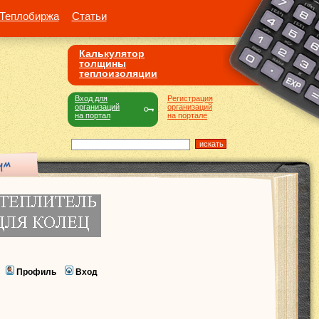
Теплобиржа
Статьи
Калькулятор
толщины
теплоизоляции
Вход для
Регистрация
организаций
организаций
на портал
на портале
Профиль
Вход