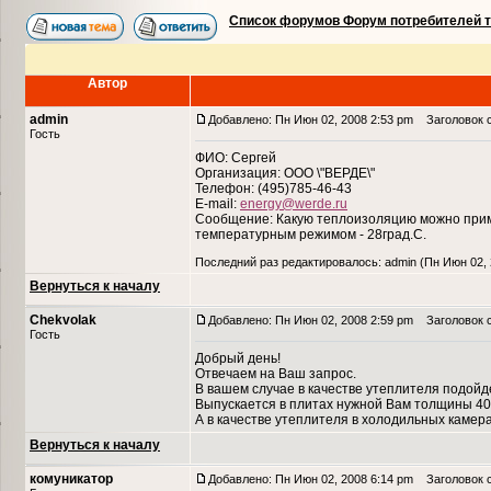
Список форумов Форум потребителей 
Автор
admin
Добавлено: Пн Июн 02, 2008 2:53 pm
Заголовок с
Гость
ФИО: Сергей
Организация: ООО \"ВЕРДЕ\"
Телефон: (495)785-46-43
E-mail:
energy@werde.ru
Сообщение: Какую теплоизоляцию можно приме
температурным режимом - 28град.С.
Последний раз редактировалось: admin (Пн Июн 02, 
Вернуться к началу
Chekvolak
Добавлено: Пн Июн 02, 2008 2:59 pm
Заголовок 
Гость
Добрый день!
Отвечаем на Ваш запрос.
В вашем случае в качестве утеплителя подойд
Выпускается в плитах нужной Вам толщины 40
А в качестве утеплителя в холодильных камер
Вернуться к началу
комуникатор
Добавлено: Пн Июн 02, 2008 6:14 pm
Заголовок 