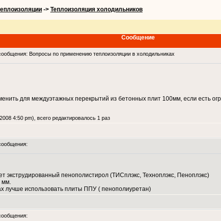
теплоизоляции
->
Теплоизоляция холодильников
Сообщение
ообщения: Вопросы по применению теплоизоляции в холодильниках
нить для междуэтажных перекрытий из бетонных плит 100мм, если есть огр
2008 4:50 pm), всего редактировалось 1 раз
сообщения:
ет экструдированный пенополистирол (ТИСплэкс, Техноплэкс, Пеноплэкс)
 мм.
ах лучше использовать плиты ППУ ( пенополиуретан)
сообщения: