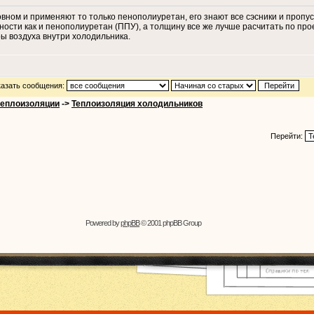
новном и применяют то только пенополиуретан, его знают все сэсники и проп
сти как и пенополиуретан (ППУ), а толщину все же лучше расчитать по прое
ры воздуха внутри холодильника.
азать сообщения:
теплоизоляции
->
Теплоизоляция холодильников
Перейти:
Powered by
phpBB
© 2001 phpBB Group