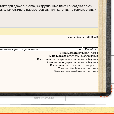
ускают при сдаче объекта, экструзионные плиты обладают почти
кту, так как много параметров влияют на толщину теплоизоляции,
Часовой пояс: GMT + 5
Вы
не можете
начинать темы
Вы
не можете
отвечать на сообщения
Вы
не можете
редактировать свои сообщения
Вы
не можете
удалять свои сообщения
Вы
не можете
голосовать в опросах
You
can
attach files in this forum
You
can
download files in this forum