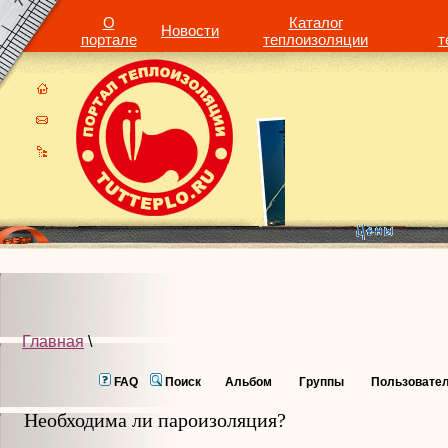
О
Каталог
Новости
портале
теплоизоляции
т
Главная
\
FAQ
Поиск
Альбом
Группы
Пользовате
Необходима ли пароизоляция?