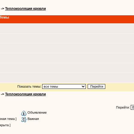
->
Теплоизоляция кровли
Темы
Показать темы:
->
Теплоизоляция кровли
Перейти:
Объявление
ная тема ]
Важная
крыта ]