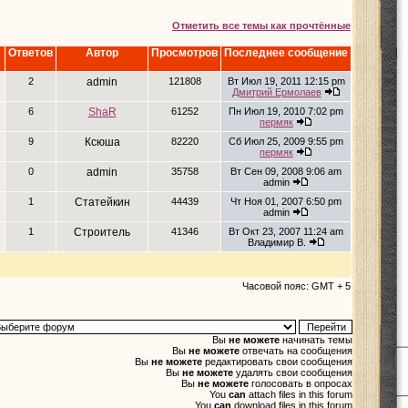
Отметить все темы как прочтённые
Ответов
Автор
Просмотров
Последнее сообщение
2
admin
121808
Вт Июл 19, 2011 12:15 pm
Дмитрий Ермолаев
6
ShaR
61252
Пн Июл 19, 2010 7:02 pm
пермяк
9
Ксюша
82220
Сб Июл 25, 2009 9:55 pm
пермяк
0
admin
35758
Вт Сен 09, 2008 9:06 am
admin
1
Статейкин
44439
Чт Ноя 01, 2007 6:50 pm
admin
1
Строитель
41346
Вт Окт 23, 2007 11:24 am
Владимир В.
Часовой пояс: GMT + 5
Вы
не можете
начинать темы
Вы
не можете
отвечать на сообщения
Вы
не можете
редактировать свои сообщения
Вы
не можете
удалять свои сообщения
Вы
не можете
голосовать в опросах
You
can
attach files in this forum
You
can
download files in this forum