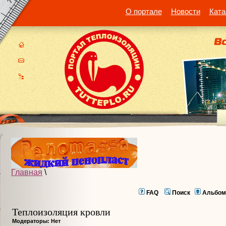
О портале
Новости
Ката
Главная
\
FAQ
Поиск
Альбом
Теплоизоляция кровли
Модераторы: Нет