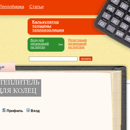
Теплобиржа
Статьи
Калькулятор
толщины
теплоизоляции
Вход для
Регистрация
организаций
организаций
на портал
на портале
Профиль
Вход