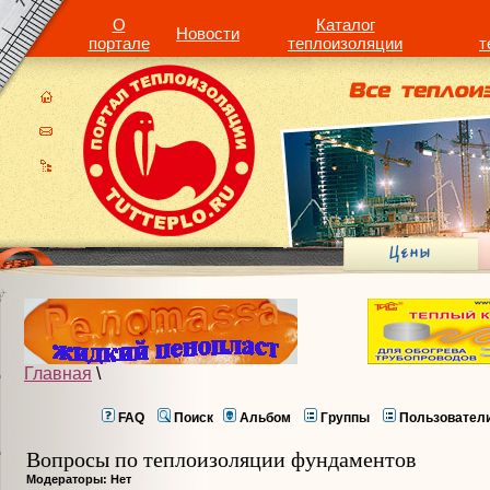
О
Каталог
Новости
портале
теплоизоляции
т
Главная
\
FAQ
Поиск
Альбом
Группы
Пользовател
Вопросы по теплоизоляции фундаментов
Модераторы: Нет