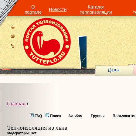
О
Каталог
Новости
портале
теплоизоляции
т
Главная
\
FAQ
Поиск
Альбом
Группы
Пользовате
Теплоизоляция из льна
Модераторы: Нет