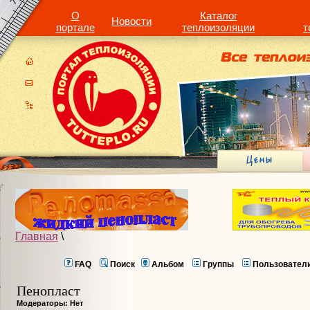
О
Каталог
Новости
портале
теплоизоляции
т
Главная
\
FAQ
Поиск
Альбом
Группы
Пользовател
Пенопласт
Модераторы: Нет