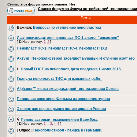
Сейчас этот форум просматривают: Нет
Список форумов Форум потребителей теплоизоляции
Темы
Важная:
Вопросы по утеплению пенопластом
Ищу производителя пенопласт ПС-1 аналог "инкомпен"
[
На страницу:
1
,
2
]
Пенопласт ПС-1, пенопласт ПС-4, пенопласт ПХВ
Ахтунг! Пенополистерол заселяют муравьи. И отлично жрут его
Новый ГОСТ на пенопласт, дата введения 1 июля 2015.
Гранула пенопласта ТИС для взрывных работ
Alphapor™ и системы фасадной теплоизоляции Ceresit
Пенопластовое кино. Фильмы из пенополистирола
Экспертная оценка рынка полистирола в России
Пенопластовый термоконейнер Вармбокс
[
На страницу:
1
...
3
,
4
,
5
]
[ Опрос ]
Пенополистирол - паника в Германии.