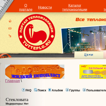
О
Каталог
Новости
портале
теплоизоляции
т
Главная
\
FAQ
Поиск
Альбом
Группы
Пользовател
Стекловата
Модераторы: Нет