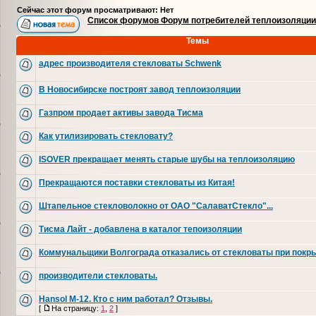
Сейчас этот форум просматривают: Нет
Список форумов Форум потребителей теплоизоляции
Темы
адрес производителя стекловаты Schwenk
В Новосибирске построят завод теплоизоляции
Газпром продает активы завода Тисма
Как утилизировать стекловату?
ISOVER прекращает менять старые шубы на теплоизоляцию
Прекращаются поставки стекловаты из Китая!
Штапельное стекловолокно от ОАО "СалаватСтекло"...
Тисма Лайт - добавлена в каталог тепоизоляции
Коммунальщики Волгограда отказались от стекловаты при покр
производители стекловаты.
Hansol M-12. Кто с ним работал? Отзывы.
[
На страницу:
1
,
2
]