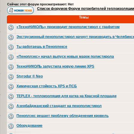
Сейчас этот форум просматривают: Нет
Список форумов Форум потребителей теплоизоляции
Темы
«ТехноНИКОЛЬ» производит пенополистирол с графитом
Экструзионный пенополистирол начнут производить в Челябинс
Ты работаешь в Пеноплексе
«Пеноплэкс» начал выпуск новых марок полистирола
ТехноНИКОЛЬ запустила новую линию XPS
Styrodur ® Neo
Химическая стойкость XPS и ПСБ
TEPLEX - теплоизоляция для катка на Красной площади
Азербайджанский стандарт на пенополистирол
Пеноплэкс решает проблему обледенения кровель
Оборудование