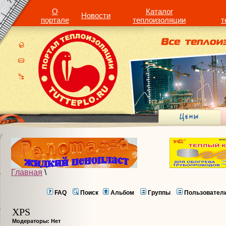
О
Каталог
Новости
портале
теплоизоляции
т
Главная
\
FAQ
Поиск
Альбом
Группы
Пользовател
XPS
Модераторы: Нет