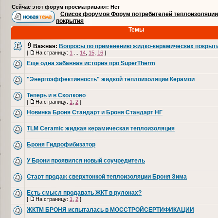
Сейчас этот форум просматривают: Нет
Список форумов Форум потребителей теплоизоляции
покрытия
Темы
Важная:
Вопросы по применению жидко-керамических покрыт
[
На страницу:
1
...
14
,
15
,
16
]
Еще одна забавная история про SuperTherm
"Энергоэффективность" жидкой теплоизоляции Керамои
Теперь и в Сколково
[
На страницу:
1
,
2
]
Новинка Броня Стандарт и Броня Стандарт НГ
TLM Ceramic жидкая керамическая теплоизоляция
Броня Гидрофибизатор
У Брони проявился новый соучредитель
Cтарт продаж сверхтонкой теплоизоляции Броня Зима
Есть смысл продавать ЖКТ в рулонах?
[
На страницу:
1
,
2
]
ЖКТМ БРОНЯ испыталась в МОССТРОЙСЕРТИФИКАЦИИ