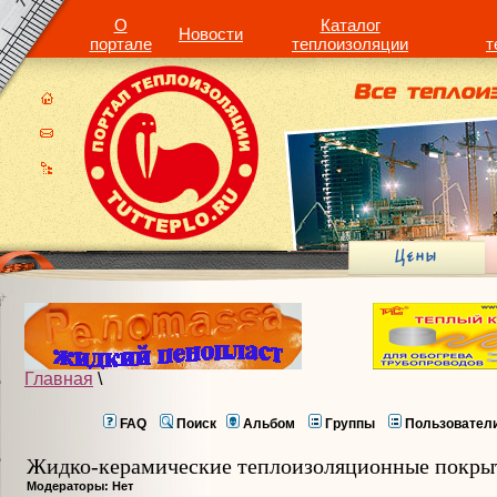
О
Каталог
Новости
портале
теплоизоляции
т
Главная
\
FAQ
Поиск
Альбом
Группы
Пользовател
Жидко-керамические теплоизоляционные покры
Модераторы: Нет