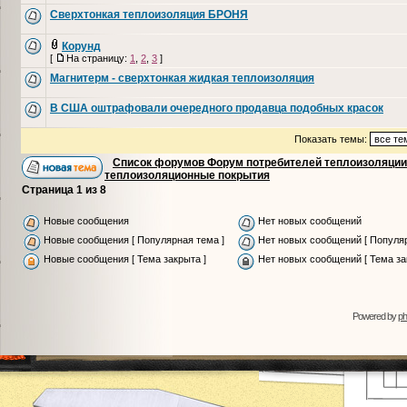
Сверхтонкая теплоизоляция БРОНЯ
Корунд
[
На страницу:
1
,
2
,
3
]
Магнитерм - сверхтонкая жидкая теплоизоляция
В США оштрафовали очередного продавца подобных красок
Показать темы:
Список форумов Форум потребителей теплоизоляции
теплоизоляционные покрытия
Страница
1
из
8
Новые сообщения
Нет новых сообщений
Новые сообщения [ Популярная тема ]
Нет новых сообщений [ Популяр
Новые сообщения [ Тема закрыта ]
Нет новых сообщений [ Тема за
Powered by
p