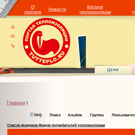
О
Каталог
Новости
портале
теплоизоляции
т
Главная
\
FAQ
Поиск
Альбом
Группы
Пользовате
Список форумов Форум потребителей теплоизоляции