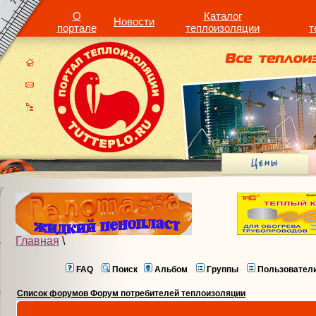
О
Каталог
Новости
портале
теплоизоляции
т
Главная
\
FAQ
Поиск
Альбом
Группы
Пользовател
Список форумов Форум потребителей теплоизоляции