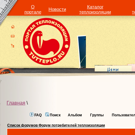
О
Каталог
Новости
портале
теплоизоляции
т
Главная
\
FAQ
Поиск
Альбом
Группы
Пользовате
Список форумов Форум потребителей теплоизоляции