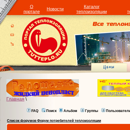
О
Каталог
Новости
портале
теплоизоляции
т
Главная
\
FAQ
Поиск
Альбом
Группы
Пользовател
Список форумов Форум потребителей теплоизоляции