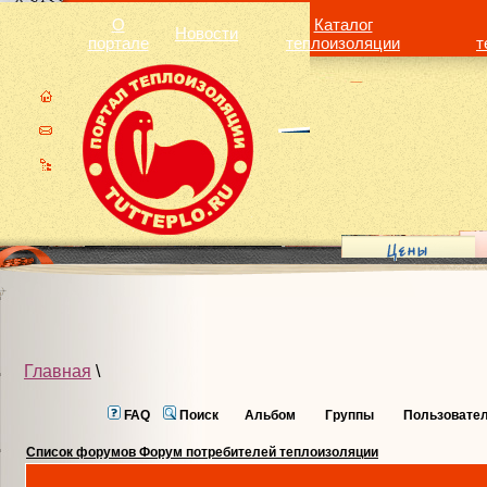
О
Каталог
Новости
портале
теплоизоляции
т
Главная
\
FAQ
Поиск
Альбом
Группы
Пользовате
Список форумов Форум потребителей теплоизоляции