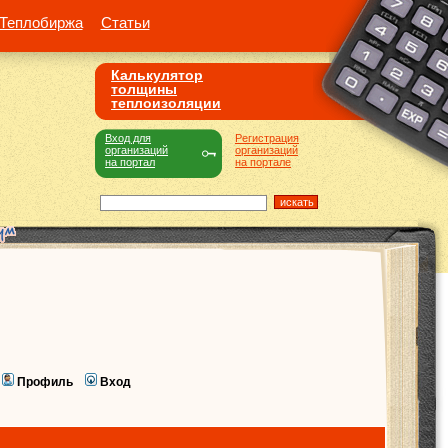
Теплобиржа
Статьи
Калькулятор
толщины
теплоизоляции
Вход для
Регистрация
организаций
организаций
на портал
на портале
Профиль
Вход