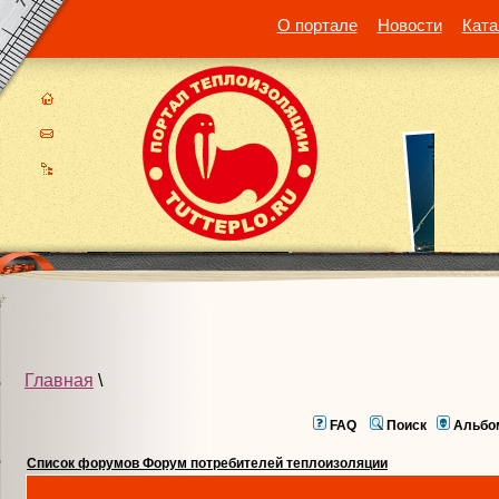
О портале
Новости
Ката
Главная
\
FAQ
Поиск
Альбо
Список форумов Форум потребителей теплоизоляции