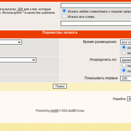
езультатах,
OR
для слов, которые
Искать любое слово/поиск с языком запр
о. Используйте * в качестве шаблона
Искать все слова
Параметры запроса
Время размещения:
Ис
Ис
Упорядочить по:
по
по
Показывать первые
Перейти:
Powered by
phpBB
© 2001 phpBB Group