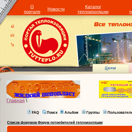
О
Каталог
Новости
портале
теплоизоляции
т
Главная
\
FAQ
Поиск
Альбом
Группы
Пользовател
Список форумов Форум потребителей теплоизоляции