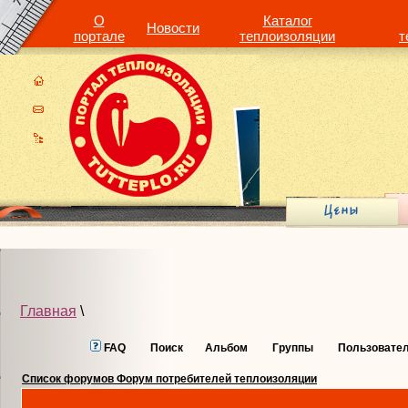
О
Каталог
Новости
портале
теплоизоляции
т
Главная
\
FAQ
Поиск
Альбом
Группы
Пользовате
Список форумов Форум потребителей теплоизоляции