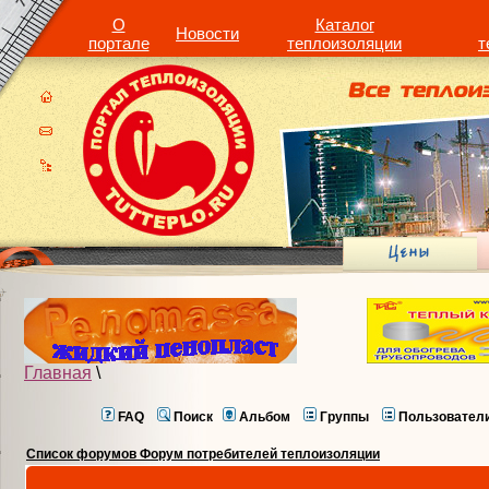
О
Каталог
Новости
портале
теплоизоляции
т
Главная
\
FAQ
Поиск
Альбом
Группы
Пользовател
Список форумов Форум потребителей теплоизоляции