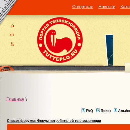
О портале
Новости
Ката
Главная
\
FAQ
Поиск
Альбо
Список форумов Форум потребителей теплоизоляции