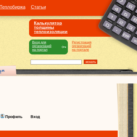
Теплобиржа
Статьи
Калькулятор
толщины
теплоизоляции
Вход для
Регистрация
организаций
организаций
на портал
на портале
Профиль
Вход