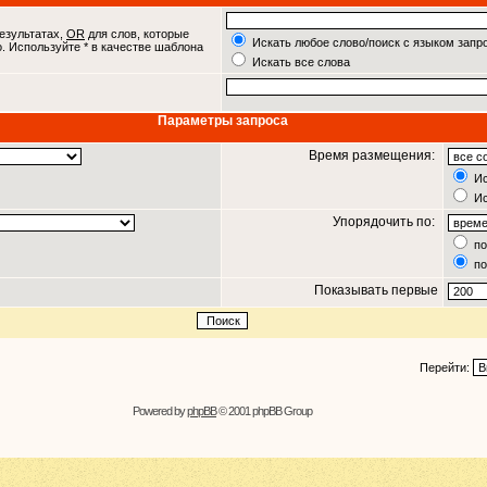
езультатах,
OR
для слов, которые
Искать любое слово/поиск с языком запр
о. Используйте * в качестве шаблона
Искать все слова
Параметры запроса
Время размещения:
Ис
Ис
Упорядочить по:
по
по
Показывать первые
Перейти:
Powered by
phpBB
© 2001 phpBB Group