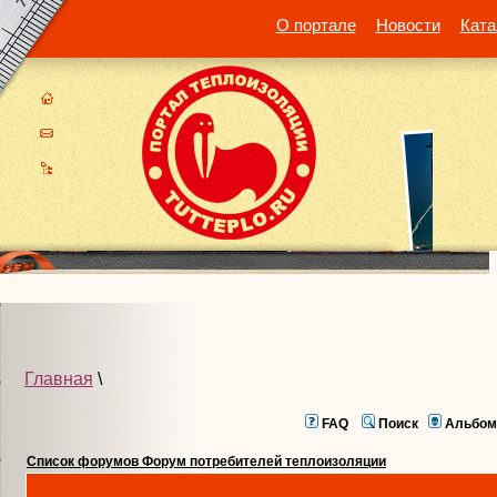
О портале
Новости
Ката
Главная
\
FAQ
Поиск
Альбом
Список форумов Форум потребителей теплоизоляции