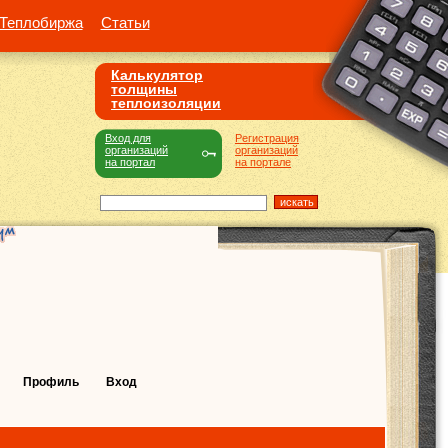
Теплобиржа
Статьи
Калькулятор
толщины
теплоизоляции
Вход для
Регистрация
организаций
организаций
на портал
на портале
Профиль
Вход