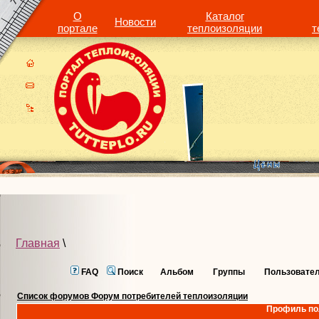
О
Каталог
Новости
портале
теплоизоляции
т
Главная
\
FAQ
Поиск
Альбом
Группы
Пользовате
Список форумов Форум потребителей теплоизоляции
Профиль пол