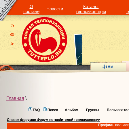
О
Каталог
Новости
портале
теплоизоляции
т
Главная
\
FAQ
Поиск
Альбом
Группы
Пользовате
Список форумов Форум потребителей теплоизоляции
Профиль пользов