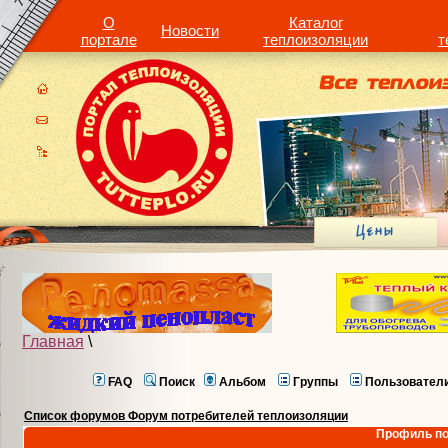
О
Каталог
Новости
портале
теплоизоляции
т
Главная
\
FAQ
Поиск
Альбом
Группы
Пользовател
Список форумов Форум потребителей теплоизоляции
Профиль по