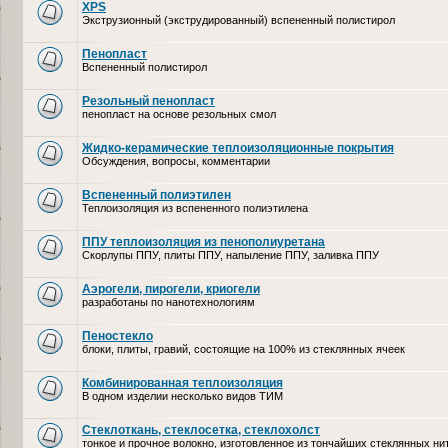
XPS
Экструзионный (экструдированный) вспененный полистирол
Пенопласт
Вспененный полистирол
Резольный пенопласт
пенопласт на основе резольных смол
Жидко-керамические теплоизоляционные покрытия
Обсуждения, вопросы, комментарии
Вспененный полиэтилен
Теплоизоляция из вспененного полиэтилена
ППУ теплоизоляция из пенополиуретана
Скорлупы ППУ, плиты ППУ, напыление ППУ, заливка ППУ
Аэрогели, пирогели, криогели
разработаны по нанотехнологиям
Пеностекло
блоки, плиты, гравий, состоящие на 100% из стеклянных ячеек
Комбинированная теплоизоляция
В одном изделии несколько видов ТИМ
Стеклоткань, стеклосетка, cтеклохолст
тонкое и прочное волокно, изготовленное из тончайших стеклянных ни