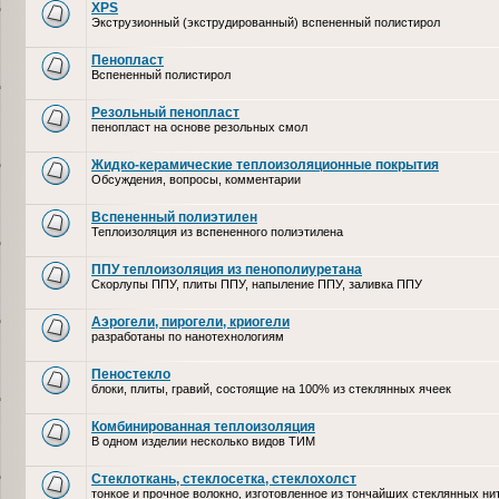
XPS
Экструзионный (экструдированный) вспененный полистирол
Пенопласт
Вспененный полистирол
Резольный пенопласт
пенопласт на основе резольных смол
Жидко-керамические теплоизоляционные покрытия
Обсуждения, вопросы, комментарии
Вспененный полиэтилен
Теплоизоляция из вспененного полиэтилена
ППУ теплоизоляция из пенополиуретана
Скорлупы ППУ, плиты ППУ, напыление ППУ, заливка ППУ
Аэрогели, пирогели, криогели
разработаны по нанотехнологиям
Пеностекло
блоки, плиты, гравий, состоящие на 100% из стеклянных ячеек
Комбинированная теплоизоляция
В одном изделии несколько видов ТИМ
Стеклоткань, стеклосетка, cтеклохолст
тонкое и прочное волокно, изготовленное из тончайших стеклянных ни