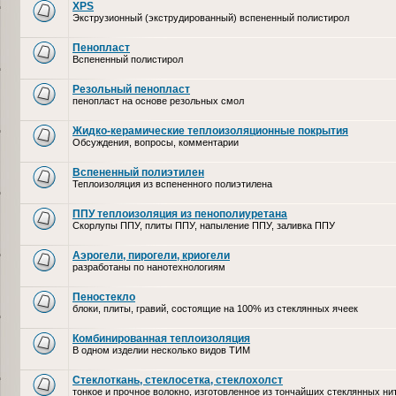
XPS
Экструзионный (экструдированный) вспененный полистирол
Пенопласт
Вспененный полистирол
Резольный пенопласт
пенопласт на основе резольных смол
Жидко-керамические теплоизоляционные покрытия
Обсуждения, вопросы, комментарии
Вспененный полиэтилен
Теплоизоляция из вспененного полиэтилена
ППУ теплоизоляция из пенополиуретана
Скорлупы ППУ, плиты ППУ, напыление ППУ, заливка ППУ
Аэрогели, пирогели, криогели
разработаны по нанотехнологиям
Пеностекло
блоки, плиты, гравий, состоящие на 100% из стеклянных ячеек
Комбинированная теплоизоляция
В одном изделии несколько видов ТИМ
Стеклоткань, стеклосетка, cтеклохолст
тонкое и прочное волокно, изготовленное из тончайших стеклянных ни