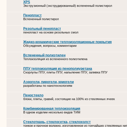
XPS
Экструзионный (экструдированный) вспененный полистирол
Пенопласт
Вспененный полистирол
Резольный пенопласт
пенопласт на основе резольных смол
Жидко-керамические теплоизоляционные покрытия
Обсуждения, вопросы, комментарии
Вспененный полиэтилен
Теплоизоляция из вспененного полиэтилена
ППУ теплоизоляция из пенополиуретана
Скорлупы ППУ, плиты ППУ, напыление ППУ, заливка ППУ
Аэрогели, пирогели, криогели
разработаны по нанотехнологиям
Пеностекло
блоки, плиты, гравий, состоящие на 100% из стеклянных ячеек
Комбинированная теплоизоляция
В одном изделии несколько видов ТИМ
Стеклоткань, стеклосетка, cтеклохолст
тонкое и прочное волокно, изготовленное из тончайших стеклянных ни